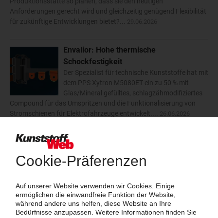
Produktionsstätte so planen, dass sie den heutigen
Anforderungen gerecht wird und gleichzeitig genügend Flexibilität
für zukünftige Entwicklungen bietet?...
29.06.2026
Envalior: Hohe thermische
Schockfestigkeit
Der Spezialist für technische Kunststoffe hat mit
dem PPS Xytron M5080ET ein zu 50 % mit
Glas/Mineral gefülltes, schlagzähmodifiziertes
Compound für das Umspritzen und die Funktionalisierung von
Stromschienen für Elektrofahrzeuge entwickelt....
26.06.2026
Smart Mold: Weniger Ausschuss beim
Anfahren
Das neue Assistenzsystem Aria auf Basis
künstlicher Intelligenz ermöglicht eine
Reduzierung von bis zu 88 % der Versuche und
94 % der Ausschussmengen in der Phase der
Parametereinstellung und macht den Spritzgießprozess
reproduzierbarer und stabiler....
26.06.2026