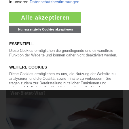
Herbold: Gebraucht statt neu
Der Maschinenbauer vergrößert sein Angebot
an Gebrauchtmaschinen für das
Kunststoffrecycling. Maschinen aus dem
eigenen Portfolio ab Lager eröffnen eine flexible
Alternative zur Investition in Neuanlagen. Je
nach Ausführung und Verfügbarkeit sind viele Maschinen
kurzfristig lieferbar....
25.06.2026
« Zurück
Weiter »
Wer-Bietet-Was?