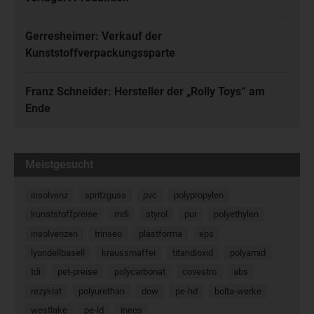
Gerresheimer: Verkauf der
Kunststoffverpackungssparte
Franz Schneider: Hersteller der „Rolly Toys“ am
Ende
Meistgesucht
insolvenz
spritzguss
pvc
polypropylen
kunststoffpreise
mdi
styrol
pur
polyethylen
insolvenzen
trinseo
plastforma
eps
lyondellbasell
kraussmaffei
titandioxid
polyamid
tdi
pet-preise
polycarbonat
covestro
abs
rezyklat
polyurethan
dow
pe-hd
bolta-werke
westlake
pe-ld
ineos