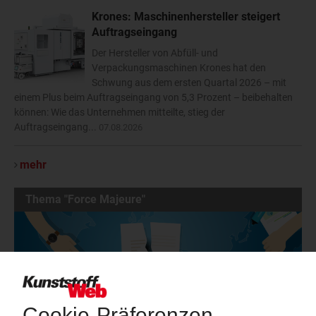
Krones: Maschinenhersteller steigert
Auftragseingang
Der Hersteller von Abfüll- und
Verpackungsmaschinen Krones hat den
Schwung aus dem ersten Quartal 2026 – mit
einem Plus beim Auftragseingang von 5,3 Prozent – beibehalten
können: Wie das Unternehmen mitteilte, stieg der
Auftragseingang...
07.08.2026
mehr
Thema "Force Majeure"