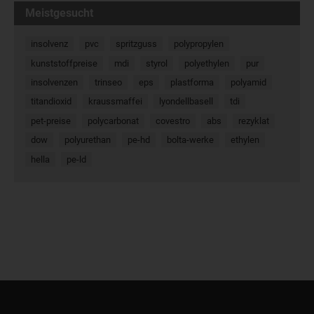
Meistgesucht
insolvenz
pvc
spritzguss
polypropylen
kunststoffpreise
mdi
styrol
polyethylen
pur
insolvenzen
trinseo
eps
plastforma
polyamid
titandioxid
kraussmaffei
lyondellbasell
tdi
pet-preise
polycarbonat
covestro
abs
rezyklat
dow
polyurethan
pe-hd
bolta-werke
ethylen
hella
pe-ld