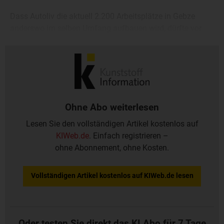
Dass Autoliv die aktuell 2.200 Arbeitsplätze in Gebze
anderswo im selben Umfang aufbauen wird, dürfte vor
dem Hintergrund des Nachfragerückgangs
unwahrscheinlich sein.
Ohne Abo weiterlesen
Lesen Sie den vollständigen Artikel kostenlos auf
KIWeb.de
. Einfach registrieren –
ohne Abonnement, ohne Kosten.
Vollständigen Artikel kostenlos auf KIWeb.de lesen
Oder testen Sie direkt das KI Abo für 7 Tage