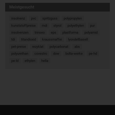
Meistgesucht
insolvenz
pvc
spritzguss
polypropylen
kunststoffpreise
mdi
styrol
polyethylen
pur
insolvenzen
trinseo
eps
plastforma
polyamid
tdi
titandioxid
kraussmaffei
lyondellbasell
pet-preise
rezyklat
polycarbonat
abs
polyurethan
covestro
dow
bolta-werke
pe-hd
pe-ld
ethylen
hella