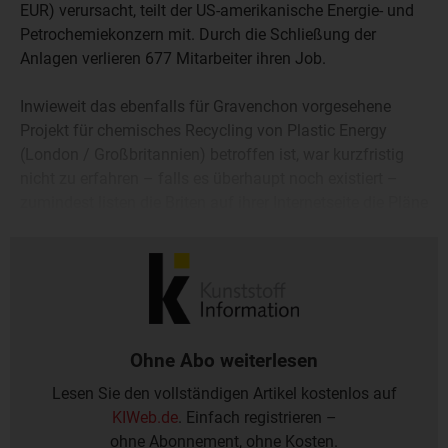
EUR) verursacht, teilt der US-amerikanische Energie- und
Petrochemiekonzern mit. Durch die Schließung der
Anlagen verlieren 677 Mitarbeiter ihren Job.
Inwieweit das ebenfalls für Gravenchon vorgesehene
Projekt für chemisches Recycling von Plastic Energy
(London / Großbritannien) betroffen ist, war kurzfristig
nicht zu erfahren – falls es überhaupt noch existiert –
zumindest listen die Briten auf ihrer Internetseite die Pläne
für Gravenchon unter den laufenden Projekten nicht mehr
auf.
Ohne Abo weiterlesen
Lesen Sie den vollständigen Artikel kostenlos auf
KIWeb.de
. Einfach registrieren –
ohne Abonnement, ohne Kosten.