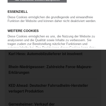
Ich habe die
Datenschutzbestimmungen
zur Kenntnis genommen
und akzeptiere diese.
Jetzt kostenfrei abonnieren
Meistgelesen
Karl Hess: Automobilzulieferer ist insolvent
Rhein-Niedrigwasser: Zahlreiche Force-Majeure-
Erklärungen
KED Ahead: Deutscher Fahrradhelm-Hersteller
verlagert Produktion
Gerresheimer: Verkauf der