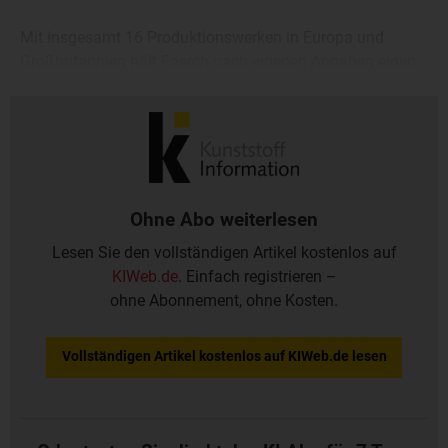
Mit insgesamt 16 Produktionswerken in Europa und
Großbritannien hält Faerch nach eigenen Angaben einen
Marktanteil in der Euro-Region von 20 Prozent, was rund
24 Mrd verkaufter Verpackungen pro Jahr entspreche.
Ohne Abo weiterlesen
Lesen Sie den vollständigen Artikel kostenlos auf
KIWeb.de
. Einfach registrieren –
ohne Abonnement, ohne Kosten.
Vollständigen Artikel kostenlos auf KIWeb.de lesen