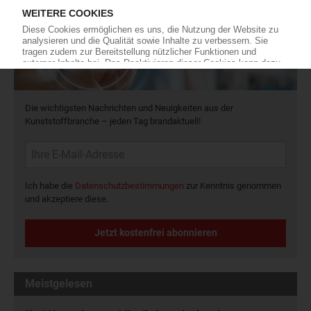
Die wichtigsten Nachrichten und Neuigkeiten aus der
Kunststoffbranche – jeden Tag brandaktuell!
Ich habe die
Datenschutzbestimmungen
zur Kenntnis genommen
und akzeptiere diese.
Jetzt kostenfrei abonnieren
Meistgelesen