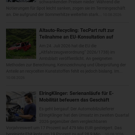
schwankenden Preisen nieder: Während die
Notierungen für Spot leicht sanken, zogen sie im Termingeschäft
an. Die aufgrund der Sommerhitze weiterhin stark...
10.08.2026
Altauto-Recycling: TecPart ruft zur
Teilnahme an EU-Konsultation auf
Am 24. Juli 2026 hat die EU die
„Altfahrzeugverordnung“ 2026/1738) im
Amtsblatt veröffentlicht. An geeigneten
Methoden zur Berechnung, Kennzeichnung und Überprüfung der
Anteile an recycelten Kunststoffen fehlt es jedoch bislang. Im...
10.08.2026
ElringKlinger: Serienanläufe für E-
Mobilität befeuern das Geschäft
Es geht bergauf: Der Automobilzulieferer
ElringKlinger hat den Umsatz im zweiten Quartal
2026 gegenüber dem vergleichbaren
Vorjahreswert um 17 Prozent auf 479 Mio EUR gesteigert. Das
bereinigte Ebit legte um 19 Prozent zu auf 28,9 Mio...
10.08.2026