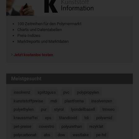
100 Zeitreihen für den Polymermarkt
Charts und Datentabellen
Preis-Indizes
Marktreports und Marktdaten
Jetzt kostenlos testen
Meistgesucht
insolvenz
spritzguss
pvc
polypropylen
kunststoffpreise
mdi
plastforma
insolvenzen
polyethylen
pur
styrol
lyondellbasell
trinseo
kraussmaffei
eps
titandioxid
tdi
polyamid
pet-preise
covestro
polyurethan
rezyklat
polycarbonat
abs
dow
westlake
pe-hd