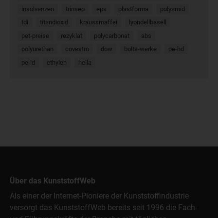
insolvenzen
trinseo
eps
plastforma
polyamid
tdi
titandioxid
kraussmaffei
lyondellbasell
pet-preise
rezyklat
polycarbonat
abs
polyurethan
covestro
dow
bolta-werke
pe-hd
pe-ld
ethylen
hella
Über das KunststoffWeb
Als einer der Internet-Pioniere der Kunststoffindustrie
versorgt das KunststoffWeb bereits seit 1996 die Fach-