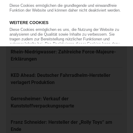
Jetzt kostenfrei abonnieren
Meistgelesen
Karl Hess: Automobilzulieferer ist insolvent
Rhein-Niedrigwasser: Zahlreiche Force-Majeure-
Erklärungen
KED Ahead: Deutscher Fahrradhelm-Hersteller
verlagert Produktion
Gerresheimer: Verkauf der
Kunststoffverpackungssparte
Franz Schneider: Hersteller der „Rolly Toys“ am
Ende