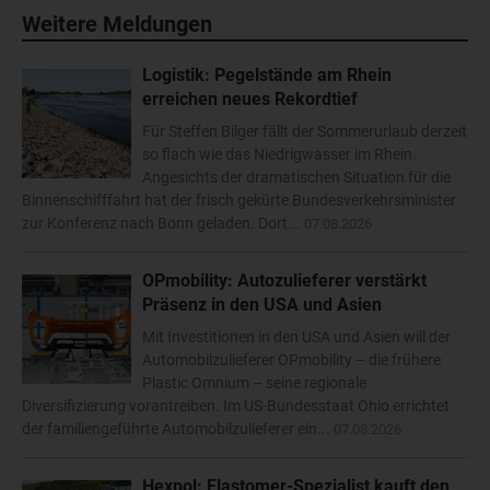
Weitere Meldungen
Logistik: Pegelstände am Rhein
erreichen neues Rekordtief
Für Steffen Bilger fällt der Sommerurlaub derzeit
so flach wie das Niedrigwasser im Rhein.
Angesichts der dramatischen Situation für die
Binnenschifffahrt hat der frisch gekürte Bundesverkehrsminister
zur Konferenz nach Bonn geladen. Dort...
07.08.2026
OPmobility: Autozulieferer verstärkt
Präsenz in den USA und Asien
Mit Investitionen in den USA und Asien will der
Automobilzulieferer OPmobility – die frühere
Plastic Omnium – seine regionale
Diversifizierung vorantreiben. Im US-Bundesstaat Ohio errichtet
der familiengeführte Automobilzulieferer ein...
07.08.2026
Hexpol: Elastomer-Spezialist kauft den