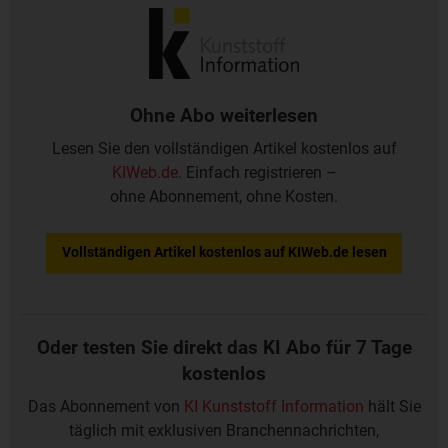
November 2004 in Kraft. DE-83 wird vor allem in der
Kabelproduktion sowie bei Bauanwendungen eingesetzt.
Ohne Abo weiterlesen
Lesen Sie den vollständigen Artikel kostenlos auf
KIWeb.de
. Einfach registrieren –
ohne Abonnement, ohne Kosten.
Vollständigen Artikel kostenlos auf KIWeb.de lesen
Oder testen Sie direkt das KI Abo für 7 Tage
kostenlos
Das Abonnement von
KI Kunststoff Information
hält Sie
täglich mit exklusiven Branchennachrichten,