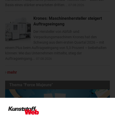
Basis eines stärker erwarteten dritten...
07.08.2026
Krones: Maschinenhersteller steigert
Auftragseingang
Der Hersteller von Abfüll- und
Verpackungsmaschinen Krones hat den
Schwung aus dem ersten Quartal 2026 – mit
einem Plus beim Auftragseingang von 5,3 Prozent – beibehalten
können: Wie das Unternehmen mitteilte, stieg der
Auftragseingang...
07.08.2026
mehr
Thema "Force Majeure"