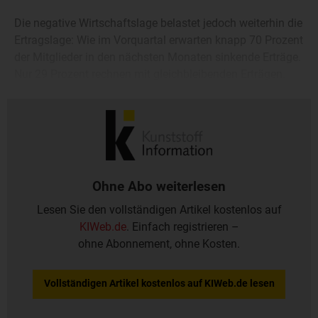
Die negative Wirtschaftslage belastet jedoch weiterhin die
Ertragslage: Wie im Vorquartal erwarten knapp 70 Prozent
der Mitglieder in den nächsten Monaten sinkende Erträge.
Nur 29 Prozent rechnen mit gleichbleibenden Erträgen.
Für das Gesamtjahr 2024 wird überwiegend nicht mit
einer Besserung gerechnet.
Ohne Abo weiterlesen
Lesen Sie den vollständigen Artikel kostenlos auf
KIWeb.de
. Einfach registrieren –
ohne Abonnement, ohne Kosten.
Vollständigen Artikel kostenlos auf KIWeb.de lesen