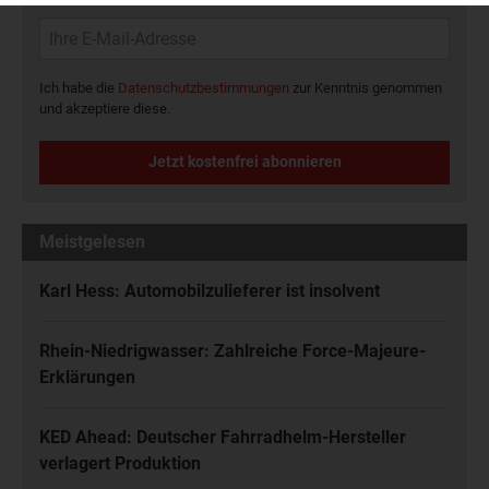
Ich habe die
Datenschutzbestimmungen
zur Kenntnis genommen
und akzeptiere diese.
Jetzt kostenfrei abonnieren
Meistgelesen
Karl Hess: Automobilzulieferer ist insolvent
Rhein-Niedrigwasser: Zahlreiche Force-Majeure-
Erklärungen
KED Ahead: Deutscher Fahrradhelm-Hersteller
verlagert Produktion