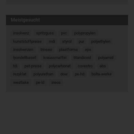
Meistgesucht
insolvenz
spritzguss
pvc
polypropylen
kunststoffpreise
mdi
styrol
pur
polyethylen
insolvenzen
trinseo
plastforma
eps
lyondellbasell
kraussmaffei
titandioxid
polyamid
tdi
pet-preise
polycarbonat
covestro
abs
rezyklat
polyurethan
dow
pe-hd
bolta-werke
westlake
pe-ld
ineos