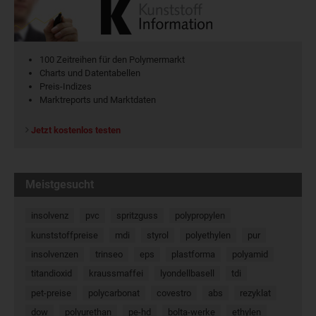
100 Zeitreihen für den Polymermarkt
Charts und Datentabellen
Preis-Indizes
Marktreports und Marktdaten
Jetzt kostenlos testen
Meistgesucht
insolvenz
pvc
spritzguss
polypropylen
kunststoffpreise
mdi
styrol
polyethylen
pur
insolvenzen
trinseo
eps
plastforma
polyamid
titandioxid
kraussmaffei
lyondellbasell
tdi
pet-preise
polycarbonat
covestro
abs
rezyklat
dow
polyurethan
pe-hd
bolta-werke
ethylen