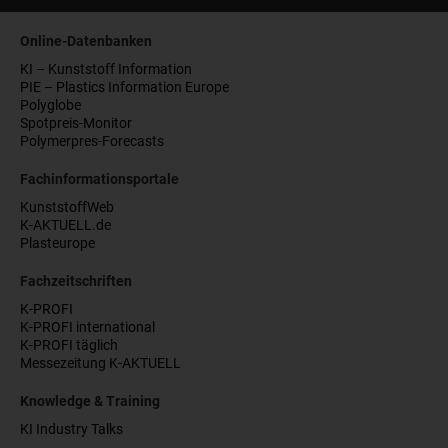
Online-Datenbanken
KI – Kunststoff Information
PIE – Plastics Information Europe
Polyglobe
Spotpreis-Monitor
Polymerpres-Forecasts
Fachinformationsportale
KunststoffWeb
K-AKTUELL.de
Plasteurope
Fachzeitschriften
K-PROFI
K-PROFI international
K-PROFI täglich
Messezeitung K-AKTUELL
Knowledge & Training
KI Industry Talks