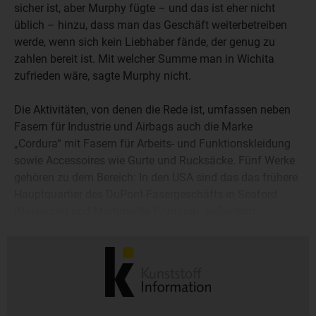
sicher ist, aber Murphy fügte – und das ist eher nicht
üblich – hinzu, dass man das Geschäft weiterbetreiben
werde, wenn sich kein Liebhaber fände, der genug zu
zahlen bereit ist. Mit welcher Summe man in Wichita
zufrieden wäre, sagte Murphy nicht.
Die Aktivitäten, von denen die Rede ist, umfassen neben
Fasern für Industrie und Airbags auch die Marke
„Cordura“ mit Fasern für Arbeits- und Funktionskleidung
sowie Accessoires wie Gurte und Rucksäcke. Fünf Werke
gehören zu dem Bereich: In den USA sind das das frühere
Hauptquartier des DuPont-Fasergeschäfts in Seaford
(Delaware) und Martinsville (Virginia), außerdem
Kingston (Kanada), Gloucester (Großbritannien) und
Shanghai (China).