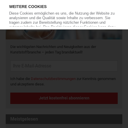
Die wichtigsten Nachrichten und Neuigkeiten aus der
Kunststoffbranche – jeden Tag brandaktuell!
Ich habe die
Datenschutzbestimmungen
zur Kenntnis genommen
und akzeptiere diese.
Jetzt kostenfrei abonnieren
Meistgelesen