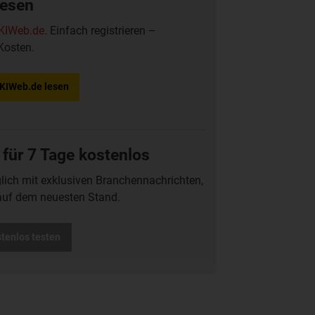
lesen
KIWeb.de
. Einfach registrieren –
Kosten.
f KIWeb.de lesen
 für 7 Tage kostenlos
glich mit exklusiven Branchennachrichten,
auf dem neuesten Stand.
stenlos testen