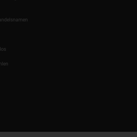
 Handelsnamen
los
hlen