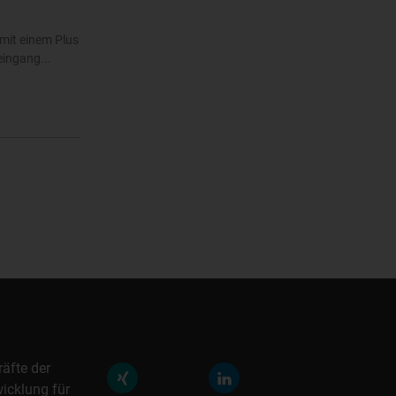
mit einem Plus
eingang...
räfte der
icklung für