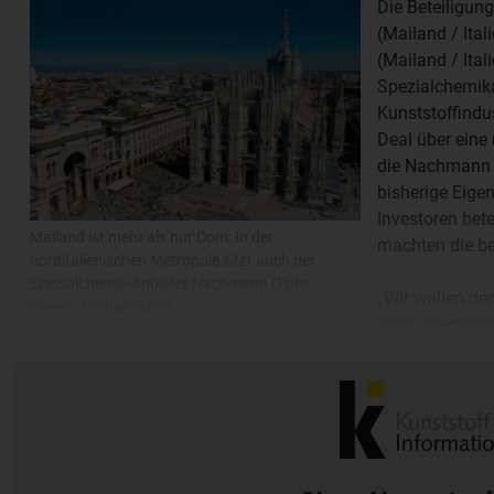
Die Beteiligun
(Mailand / Ita
(Mailand / Ita
Spezialchemika
Kunststoffindus
Deal über eine
die Nachmann 
bisherige Eige
Investoren bet
Mailand ist mehr als nur Dom: In der
machten die bet
norditalienischen Metropole sitzt auch der
Spezialchemie-Anbieter Nachmann (Foto:
„Wir wollen de
Pexels, Mikhail Nilov)
Wachstumsproz
sagt Nachmann-President Mario Colli. Dabei sollen Zukäufe
eine Rolle spielen.