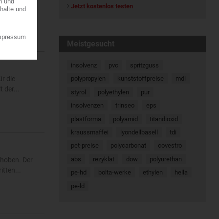
Jetzt kostenlos testen
7.08.2026
Meistgesucht
insolvenz
pvc
spritzguss
r die
polypropylen
kunststoffpreise
mdi
 der...
styrol
polyethylen
pur
insolvenzen
trinseo
eps
plastforma
polyamid
titandioxid
kraussmaffei
lyondellbasell
tdi
pet-preise
polycarbonat
covestro
abs
rezyklat
dow
polyurethan
ehoben. Der
tten...
pe-hd
bolta-werke
ethylen
hella
pe-ld