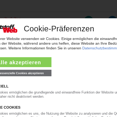
weiterleiten
rreichen neues Rekordtief
aub derzeit so flach wie das Niedrigwasser im Rhein. Angesichts der dram
t der frisch gekürte Bundesverkehrsminister zur Konferenz nach Bonn gelad
ärkt Präsenz in den USA und Asien
will der Automobilzulieferer OPmobility – die frühere Plastic Omnium – se