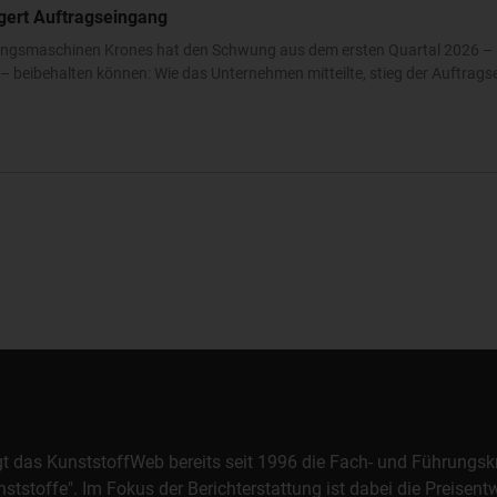
igert Auftragseingang
ckungsmaschinen Krones hat den Schwung aus dem ersten Quartal 2026 – 
 beibehalten können: Wie das Unternehmen mitteilte, stieg der Auftrags
orgt das KunststoffWeb bereits seit 1996 die Fach- und Führungsk
stoffe". Im Fokus der Berichterstattung ist dabei die Preisentw