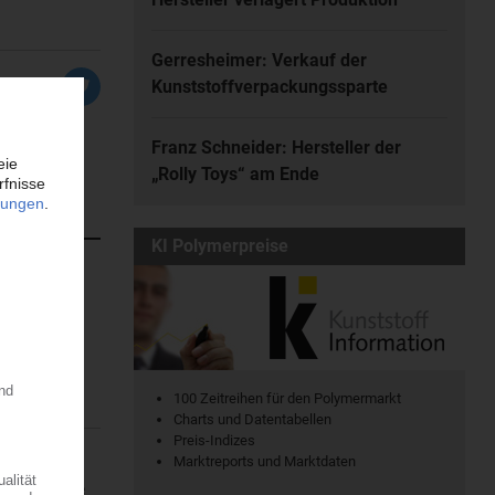
Gerresheimer: Verkauf der
Kunststoffverpackungssparte
Franz Schneider: Hersteller der
„Rolly Toys“ am Ende
KI Polymerpreise
atischen
en. Dort...
100 Zeitreihen für den Polymermarkt
Charts und Datentabellen
Preis-Indizes
Marktreports und Marktdaten
ine regionale