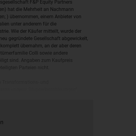
gsgesellschaft F&P Equity Partners
lien) hat die Mehrheit an Nachmann
lien; ) übernommen, einem Anbieter von
lien unter anderem für die
trie. Wie der Käufer mitteilt, wurde der
 neu gegründete Gesellschaft abgewickelt,
komplett übernahm, an der aber deren
ntümerfamilie Colli sowie andere
eiligt sind. Angaben zum Kaufpreis
eiligten Parteien nicht.
n Transformations- und
ess unserer Gruppe beschleunigen“,
 und der Ausbau der Auslandsaktivitäten