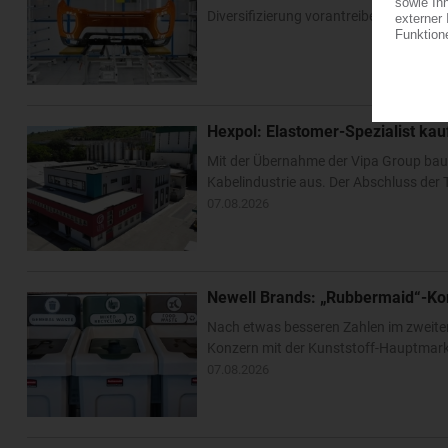
Diversifizierung vorantreiben. Im US-Bu
Hexpol: Elastomer-Spezialist k
Mit der Übernahme der Vipa Group bau
Kabelindustrie aus. Der Abschluss der T
07.08.2026
Newell Brands: „Rubbermaid“-Ko
Nach etwas besseren Zahlen im zweite
Konzern mit der Kunststoff-Hauptmarke
07.08.2026