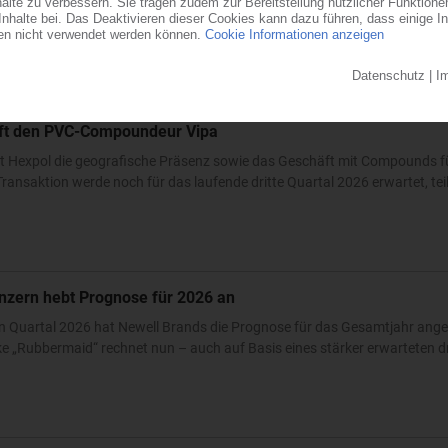
ndesstaat Ohio errichtet der familiengeführte Automobilzulieferer ein...
0
auft den PVC-Compoundeur Vipa
t Hexpol die geografische Präsenz sowie das Geschäft mit Compounds fü
ransaktion werde noch für das laufende dritte Quartal 2026 erwartet, teilt
nzern hebt Prognose für 2026 an
n Quartal 2026 hat Newell Brands die Prognose für das Gesamtjahr ang
 „Rubbermaid“ rechnet nun – auch auf Basis eines stärker erwarteten dri