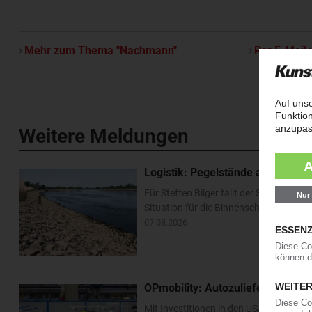
Mehr zum Thema "Nachmann"
Per E-Mail 
Weitere Meldungen
Logistik: Pegelstände am Rhein e
Für Steffen Bilger fällt der Sommerurl
Situation für die Binnenschifffahrt ha
07.08.2026
OPmobility: Autozulieferer verst
Mit Investitionen in den USA und Asien 