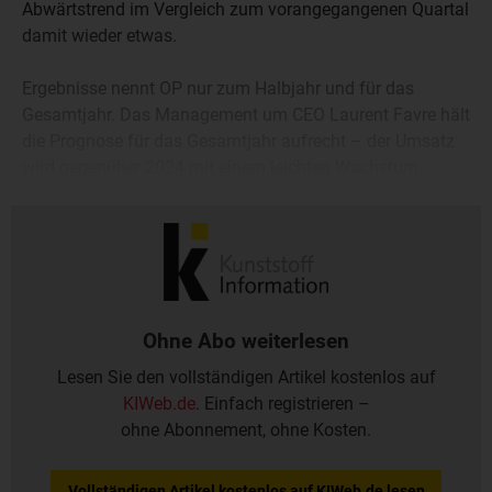
Abwärtstrend im Vergleich zum vorangegangenen Quartal
damit wieder etwas.
Ergebnisse nennt OP nur zum Halbjahr und für das
Gesamtjahr. Das Management um CEO Laurent Favre hält
die Prognose für das Gesamtjahr aufrecht – der Umsatz
wird gegenüber 2024 mit einem leichten Wachstum
gesehen, auch soll es Steigerungen bei Marge und
Nettogewinn geben.
Ohne Abo weiterlesen
Lesen Sie den vollständigen Artikel kostenlos auf
KIWeb.de
. Einfach registrieren –
ohne Abonnement, ohne Kosten.
Vollständigen Artikel kostenlos auf KIWeb.de lesen