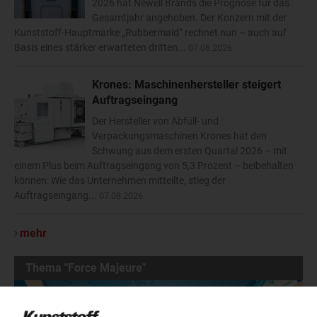
2026 hat Newell Brands die Prognose für das
Gesamtjahr angehoben. Der Konzern mit der
Kunststoff-Hauptmarke „Rubbermaid“ rechnet nun – auch auf
Basis eines stärker erwarteten dritten...
07.08.2026
Krones: Maschinenhersteller steigert
Auftragseingang
Der Hersteller von Abfüll- und
Verpackungsmaschinen Krones hat den
Schwung aus dem ersten Quartal 2026 – mit
einem Plus beim Auftragseingang von 5,3 Prozent – beibehalten
können: Wie das Unternehmen mitteilte, stieg der
Auftragseingang...
07.08.2026
mehr
Thema "Force Majeure"