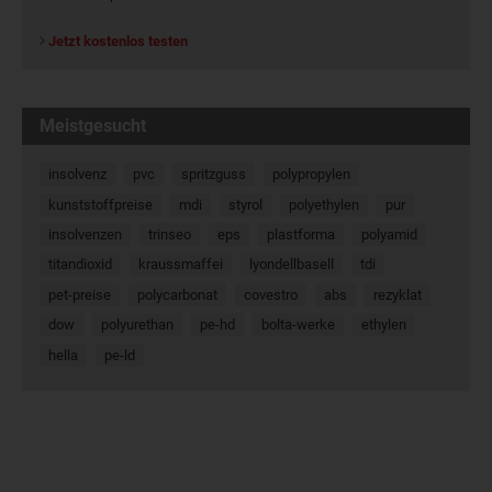
Jetzt kostenlos testen
Meistgesucht
insolvenz
pvc
spritzguss
polypropylen
kunststoffpreise
mdi
styrol
polyethylen
pur
insolvenzen
trinseo
eps
plastforma
polyamid
titandioxid
kraussmaffei
lyondellbasell
tdi
pet-preise
polycarbonat
covestro
abs
rezyklat
dow
polyurethan
pe-hd
bolta-werke
ethylen
hella
pe-ld