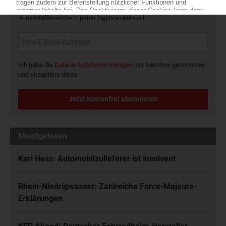
Die wichtigsten Nachrichten und Neuigkeiten aus der
Kunststoffbranche – jeden Tag brandaktuell!
Ich habe die
Datenschutzbestimmungen
zur Kenntnis genommen
und akzeptiere diese.
Jetzt kostenfrei abonnieren
Meistgelesen
Karl Hess: Automobilzulieferer ist insolvent
Rhein-Niedrigwasser: Zahlreiche Force-Majeure-
Erklärungen