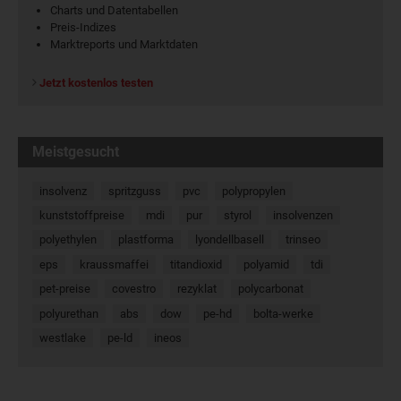
Charts und Datentabellen
Preis-Indizes
Marktreports und Marktdaten
Jetzt kostenlos testen
Meistgesucht
insolvenz
spritzguss
pvc
polypropylen
kunststoffpreise
mdi
pur
styrol
insolvenzen
polyethylen
plastforma
lyondellbasell
trinseo
eps
kraussmaffei
titandioxid
polyamid
tdi
pet-preise
covestro
rezyklat
polycarbonat
polyurethan
abs
dow
pe-hd
bolta-werke
westlake
pe-ld
ineos