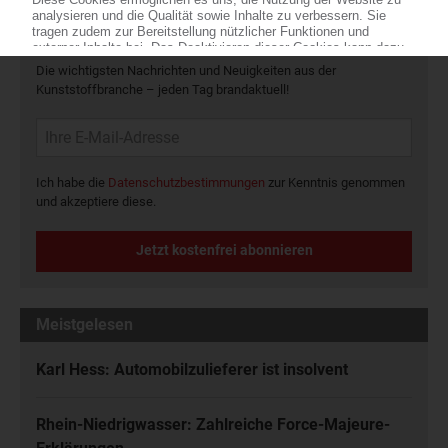
Die wichtigsten Nachrichten und Neuigkeiten aus der
Kunststoffbranche – jeden Tag brandaktuell!
Ich habe die
Datenschutzbestimmungen
zur Kenntnis genommen
und akzeptiere diese.
Jetzt kostenfrei abonnieren
Meistgelesen
Karl Hess: Automobilzulieferer ist insolvent
Rhein-Niedrigwasser: Zahlreiche Force-Majeure-