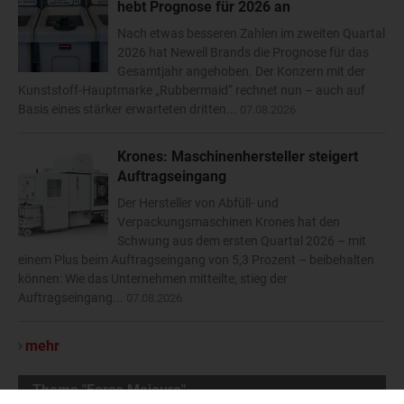
hebt Prognose für 2026 an
Nach etwas besseren Zahlen im zweiten Quartal
2026 hat Newell Brands die Prognose für das
Gesamtjahr angehoben. Der Konzern mit der
Kunststoff-Hauptmarke „Rubbermaid“ rechnet nun – auch auf
Basis eines stärker erwarteten dritten...
07.08.2026
Krones: Maschinenhersteller steigert
Auftragseingang
Der Hersteller von Abfüll- und
Verpackungsmaschinen Krones hat den
Schwung aus dem ersten Quartal 2026 – mit
einem Plus beim Auftragseingang von 5,3 Prozent – beibehalten
können: Wie das Unternehmen mitteilte, stieg der
Auftragseingang...
07.08.2026
mehr
Thema "Force Majeure"