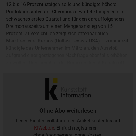
12 bis 16 Prozent steigen solle und kündigte höhere
Produktionsraten an. Chemours erwartete hingegen ein
schwaches erstes Quartal und für den darauffolgenden
Dreimonatszeitraum einen Mengenanstieg von 15
Prozent. Zuversichtlich zeigt sich offenbar auch
Marktbegleiter Kronos (Dallas, Texas / USA) – zumindest
kündigte das Unternehmen im März an, den Ausstoß
aufgrund einer gestiegenen Nachfrage ebenfalls erhöhen
zu wollen. Dies berichtet der Branchendienst Kunststoff
Information (KI, Bad Homburg) im aktuellen Online-
Report.
Ohne Abo weiterlesen
Lesen Sie den vollständigen Artikel kostenlos auf
KIWeb.de
. Einfach registrieren –
ohne Abonnement, ohne Kosten.