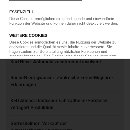
Ich habe die
Datenschutzbestimmungen
zur Kenntnis genommen
und akzeptiere diese.
Jetzt kostenfrei abonnieren
Meistgelesen
Karl Hess: Automobilzulieferer ist insolvent
Rhein-Niedrigwasser: Zahlreiche Force-Majeure-
Erklärungen
KED Ahead: Deutscher Fahrradhelm-Hersteller
verlagert Produktion
Gerresheimer: Verkauf der