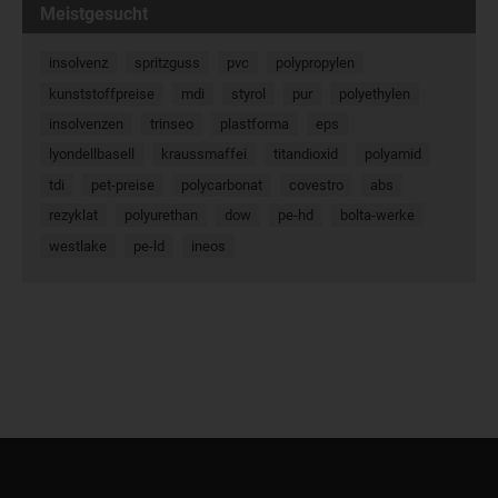
Meistgesucht
insolvenz
spritzguss
pvc
polypropylen
kunststoffpreise
mdi
styrol
pur
polyethylen
insolvenzen
trinseo
plastforma
eps
lyondellbasell
kraussmaffei
titandioxid
polyamid
tdi
pet-preise
polycarbonat
covestro
abs
rezyklat
polyurethan
dow
pe-hd
bolta-werke
westlake
pe-ld
ineos