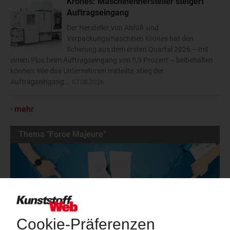
Krones: Maschinenhersteller steigert
Auftragseingang
Der Hersteller von Abfüll- und
Verpackungsmaschinen Krones hat den
Schwung aus dem ersten Quartal 2026 – mit
einem Plus beim Auftragseingang von 5,3 Prozent – beibehalten
können: Wie das Unternehmen mitteilte, stieg der
Auftragseingang...
07.08.2026
mehr
Thema "Force Majeure"
Force Majeure in der Kunststoffindustrie