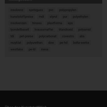
insolvenz
spritzguss
pvc
polypropylen
kunststoffpreise
mdi
styrol
pur
polyethylen
insolvenzen
trinseo
plastforma
eps
lyondellbasell
kraussmaffei
titandioxid
polyamid
tdi
pet-preise
polycarbonat
covestro
abs
rezyklat
polyurethan
dow
pe-hd
bolta-werke
westlake
pe-ld
ineos