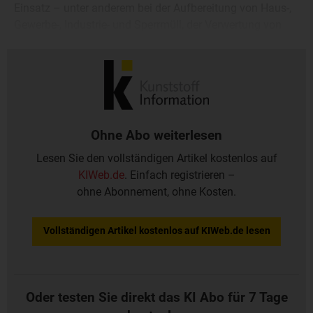
Einsatz – unter anderem bei der Aufbereitung von Haus-,
Gewerbe-, Industrie- und Sperrmüll, der Verwertung von
Altholz und der Zerkleinerung von Elektroschrott, Kfz-
Kunststoffteilen, IBC-Behältern und Kunststofffässern.
Ohne Abo weiterlesen
Lesen Sie den vollständigen Artikel kostenlos auf
KIWeb.de
. Einfach registrieren –
ohne Abonnement, ohne Kosten.
Vollständigen Artikel kostenlos auf KIWeb.de lesen
Oder testen Sie direkt das KI Abo für 7 Tage