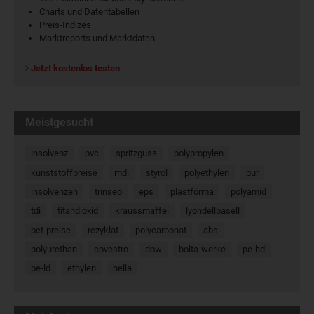
Charts und Datentabellen
Preis-Indizes
Marktreports und Marktdaten
Jetzt kostenlos testen
Meistgesucht
insolvenz
pvc
spritzguss
polypropylen
kunststoffpreise
mdi
styrol
polyethylen
pur
insolvenzen
trinseo
eps
plastforma
polyamid
tdi
titandioxid
kraussmaffei
lyondellbasell
pet-preise
rezyklat
polycarbonat
abs
polyurethan
covestro
dow
bolta-werke
pe-hd
pe-ld
ethylen
hella