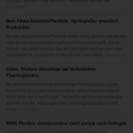
PC/ABS, ABS/PBT oder ABS/PET. Hergestellt werden die…
14.12.2016
New Albea Kunststofftechnik: Spritzgießer erweitert
Produktion
Die New Albea Kunststofftechnik GmbH hat in diesem und letztem
Jahr jeweils eine neue Spritzgießmaschine angeschafft. Damit
betreibt das Unternehmen, das auf das Hinterspritzen von Folien
spezialisiert ist, insgesamt 24 Maschinen. New Albea…
16.08.2016
China: Weitere Abschläge bei technischen
Thermoplasten
Der chinesische Bedarf an technischen Thermoplasten zog im
September 2015 zwar wie erwartet an, blieb insgesamt jedoch
leicht unter den Erwartungen. Die Nachfrage konnte problemlos
gedeckt werden, Meldungen über Lieferengpässe gab es nicht.
Einige…
14.10.2015
WMK Plastics: Compoundeur zieht zurück nach Solingen
Den Unternehmenssitz hat die WMK Plastics GmbH aus