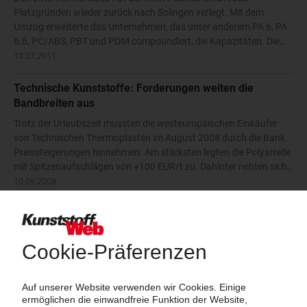
Platzgründen wieder zurück nach Solingen verlegt. Mit dem
Umzug erweiterte das Unternehmen, das unter anderem PA 6, PA
6.6, PC/ABS, PBT und POM compoundiert, die Kapazitäten. Die…
13.07.2011
Technische Kunststoffe: Forderungen weiten die
Bandbreiten aus
Trotz der Urlaubszeit mussten die westeuropäischen Einkäufer
von Technischen Thermoplasten im August 2008 durch die Bank
Preissteigerungen hinnehmen. Am stärksten legten die Polyamide
mit Spitzenaufschlägen von +100 EUR/t zu. Dahinter reihten sich…
10.09.2008
Technische Thermoplaste: Einige Erhöhungen in
Westeuropa
Im Gegensatz zum ruhigen Dezember war der Januar 2006 bei
Technischen Thermoplasten geprägt von einer lebhaften
Nachfrage. Nahezu alle Anbieter bestätigten einen anhaltend
guten Bestelleingang vom ersten bis zum letzten Arbeitstag. Bei
ABS, PBT und…
14.02.2006