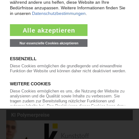
Meistgesucht
insolvenz
spritzguss
pvc
polypropylen
kunststoffpreise
mdi
pur
styrol
insolvenzen
polyethylen
plastforma
lyondellbasell
trinseo
eps
kraussmaffei
titandioxid
polyamid
tdi
pet-preise
covestro
rezyklat
polycarbonat
polyurethan
abs
dow
pe-hd
bolta-werke
westlake
pe-ld
ineos
KI Polymerpreise