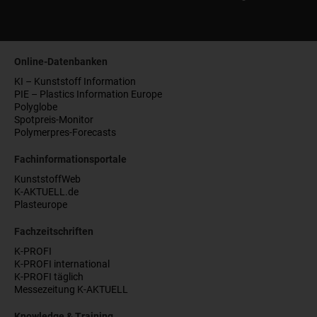
Online-Datenbanken
KI – Kunststoff Information
PIE – Plastics Information Europe
Polyglobe
Spotpreis-Monitor
Polymerpres-Forecasts
Fachinformationsportale
KunststoffWeb
K-AKTUELL.de
Plasteurope
Fachzeitschriften
K-PROFI
K-PROFI international
K-PROFI täglich
Messezeitung K-AKTUELL
Knowledge & Training