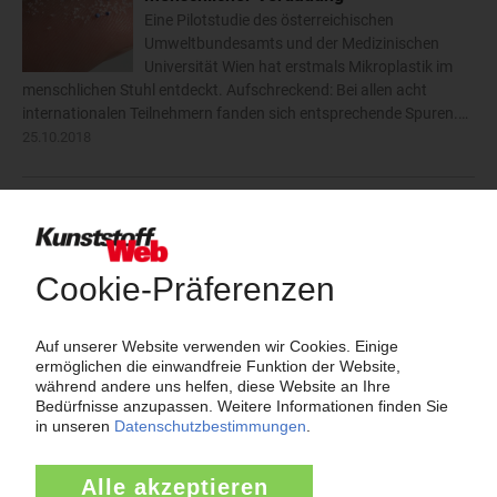
Eine Pilotstudie des österreichischen
Umweltbundesamts und der Medizinischen
Universität Wien hat erstmals Mikroplastik im
menschlichen Stuhl entdeckt. Aufschreckend: Bei allen acht
internationalen Teilnehmern fanden sich entsprechende Spuren.…
25.10.2018
Männer: Monitoring-System für Spritzgießformen
Ein neues Monitoring-System für Spritzgießformen präsentiert die
Otto Männer GmbH, Bahlingen, auf der Fakuma 2018. MoldMind
II erkennt Fehler frühzeitig und minimiert somit Stillstandzeiten. Es
schafft eine Planungsgrundlage für…
18.10.2018
Männer: 6.5 mm Nenndurchmesser für enge
Einbauverhältnisse im Werkzeug
Die Heißkanaldüsenserie Slimline hat die Otto Männer GmbH,
Bahlingen, erweitert und für den Einsatz in kompakten, komplexen
Werkzeugen mit vielen Kavitäten, Kernzug-Mechaniken und
Heißkanal optimiert. Auf der Fakuma 2018 wird sie erstmals…