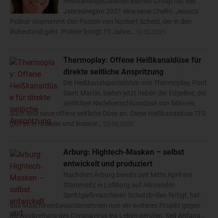
Heißkanalspezialisten Barnes Group hat seit
Jahresbeginn 2021 eine neue Chefin. Jessica
Poliner übernimmt den Posten von Norbert Scheid, der in den
Ruhestand geht. Poliner bringt 15 Jahre…
10.02.2021
Thermoplay: Offene Heißkanaldüse für
direkte seitliche Anspritzung
Die Heißkanalspezialisten von Thermoplay, Pont
Saint Martin, bieten jetzt neben der Edgeline, der
seitlichen Nadelverschlussdüse von Männer,
auch eine neue offene seitliche Düse an. Diese Heißkanaldüse TFS
gibt es in radialer und linearer…
25.08.2020
Arburg: Hightech-Masken – selbst
entwickelt und produziert
Nachdem Arburg bereits seit Mitte April am
Stammsitz in Loßburg auf Allrounder-
Spritzgießmaschinen Schutzbrillen fertigt, hat
das Maschinenbauunternehmen nun ein weiteres Projekt gegen
die Ausbreitung des Coronavirus ins Leben gerufen: Seit Anfang…