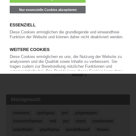
17.10.2018
Barnes: Mit kompletter Geschäftseinheit Molding
Solutions vor Ort
Auf der Fakuma 2018 wird die Barnes Group Inc. die neuesten
Technologien aus ihrem Geschäftsbereich Molding Solutions
präsentieren. Synventive, Thermoplay, Männer und Foboha
präsentieren sich auf einem Gemeinschaftsstand in Halle A1,
Priamus und…
09.10.2018
« Zurück
Weiter »
Meistgesucht
insolvenz
spritzguss
pvc
polypropylen
kunststoffpreise
mdi
pur
styrol
insolvenzen
polyethylen
plastforma
lyondellbasell
trinseo