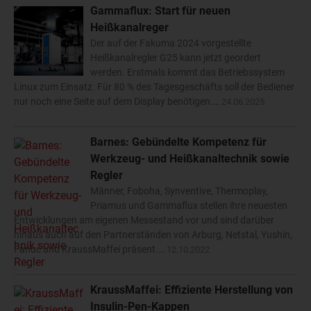
Gammaflux: Start für neuen
Heißkanalreger
Der auf der Fakuma 2024 vorgestellte
Heißkanalregler G25 kann jetzt geordert
werden. Erstmals kommt das Betriebssystem
Linux zum Einsatz. Für 80 % des Tagesgeschäfts soll der Bediener
nur noch eine Seite auf dem Display benötigen.…
24.06.2025
Barnes: Gebündelte Kompetenz für
Werkzeug- und Heißkanaltechnik sowie
Regler
Männer, Foboha, Synventive, Thermoplay,
Priamus und Gammaflux stellen ihre neuesten
Entwicklungen am eigenen Messestand vor und sind darüber
hinaus auch auf den Partnerständen von Arburg, Netstal, Yushin,
Fanuc und KraussMaffei präsent.…
12.10.2022
KraussMaffei: Effiziente Herstellung von
Insulin-Pen-Kappen