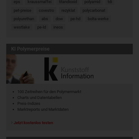
eps
kraussmaffei
titandioxid
polyamid
tdi
pet-preise
covestro
rezyklat
polycarbonat
polyurethan
abs
dow
pe-hd
bolta-werke
westlake
pe-ld
ineos
KI Polymerpreise
100 Zeitreihen für den Polymermarkt
Charts und Datentabellen
Preis-Indizes
Marktreports und Marktdaten
Jetzt kostenlos testen