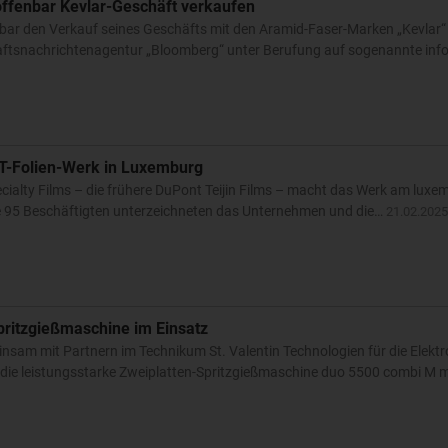
ffenbar Kevlar-Geschäft verkaufen
bar den Verkauf seines Geschäfts mit den Aramid-Faser-Marken „Kevlar
chaftsnachrichtenagentur „Bloomberg“ unter Berufung auf sogenannte inf
ET-Folien-Werk in Luxemburg
pecialty Films – die frühere DuPont Teijin Films – macht das Werk am lux
ie 95 Beschäftigten unterzeichneten das Unternehmen und die…
21.02.2025
ritzgießmaschine im Einsatz
nsam mit Partnern im Technikum St. Valentin Technologien für die Elektr
i die leistungsstarke Zweiplatten-Spritzgießmaschine duo 5500 combi M 