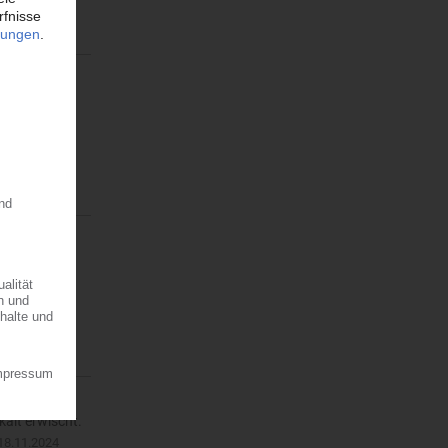
 der EMEA-
 Zur
n. Die
on DuPont…
kalt erwischt.
18.11.2024