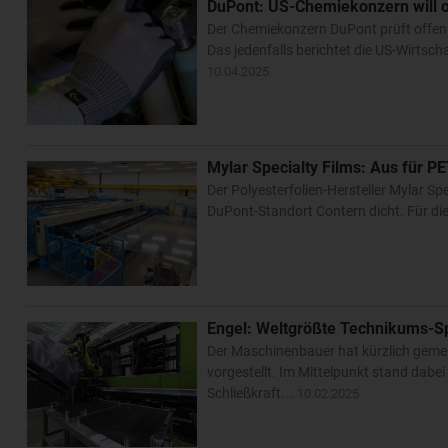
DuPont: US-Chemiekonzern will o
Der Chemiekonzern DuPont prüft offen
Das jedenfalls berichtet die US-Wirts
10.04.2025
Mylar Specialty Films: Aus für P
Der Polyesterfolien-Hersteller Mylar S
DuPont-Standort Contern dicht. Für d
Engel: Weltgrößte Technikums-Sp
Der Maschinenbauer hat kürzlich gemei
vorgestellt. Im Mittelpunkt stand dabe
Schließkraft.…
10.02.2025