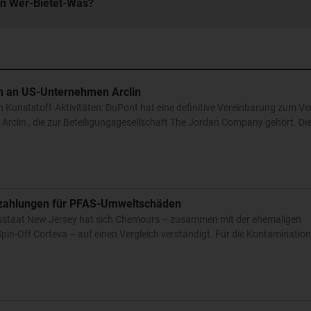
in Wer-Bietet-Was?
en an US-Unternehmen Arclin
n Kunststoff-Aktivitäten: DuPont hat eine definitive Vereinbarung zum Ve
 Arclin , die zur Beteiligungsgesellschaft The Jordan Company gehört. D
zahlungen für PFAS-Umweltschäden
sstaat New Jersey hat sich Chemours – zusammen mit der ehemaligen
in-Off Corteva – auf einen Vergleich verständigt. Für die Kontaminatio