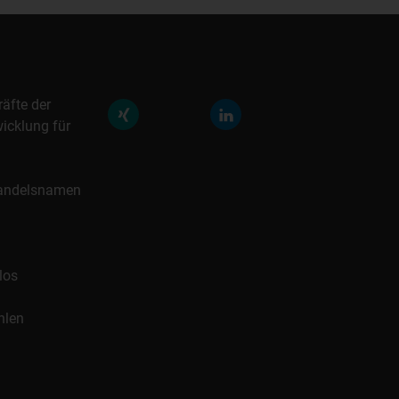
räfte der
icklung für
 Handelsnamen
los
hlen