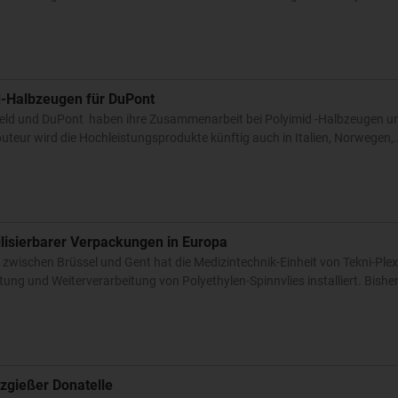
id-Halbzeugen für DuPont
eld und DuPont haben ihre Zusammenarbeit bei Polyimid -Halbzeugen und
buteur wird die Hochleistungsprodukte künftig auch in Italien, Norwegen
rilisierbarer Verpackungen in Europa
ischen Brüssel und Gent hat die Medizintechnik-Einheit von Tekni-Plex 
tung und Weiterverarbeitung von Polyethylen-Spinnvlies installiert. Bishe
zgießer Donatelle