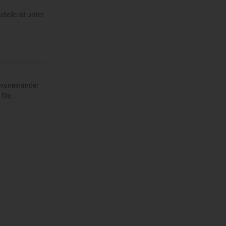
d
telle ist unter
g voneinander
 Die…