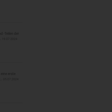
 -Teilen der
,…
19.07.2024
eine erste
r…
05.07.2024