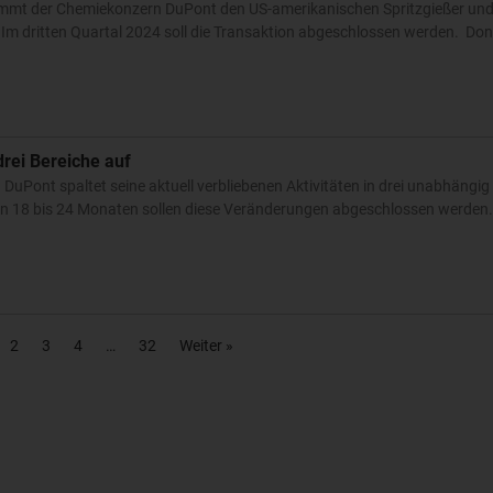
immt der Chemiekonzern DuPont den US-amerikanischen Spritzgießer un
 Im dritten Quartal 2024 soll die Transaktion abgeschlossen werden. Dona
drei Bereiche auf
DuPont spaltet seine aktuell verbliebenen Aktivitäten in drei unabhängi
von 18 bis 24 Monaten sollen diese Veränderungen abgeschlossen werden.
2
3
4
32
Weiter »