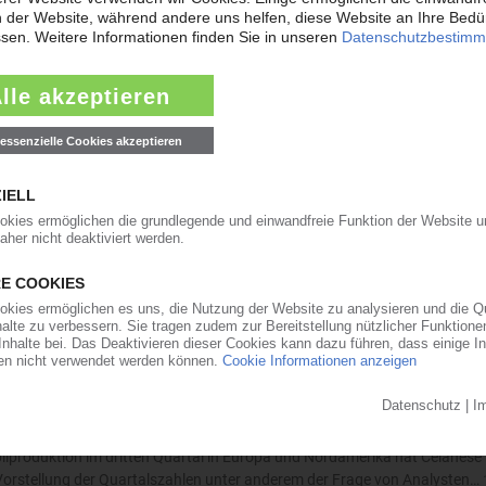
ernimmt Vertrieb von Rezyklaten
en Vertrieb von mechanisch recycelten Kunststoffen von MBA Polymers in
e gehören PP-, PS- und ABS-Rezyklate aus dem Post-Consumer-Bereich.
-POM in Nordeuropa
ab sofort POM des US-Erzeugers Delrin in zahlreichen europäischen Länder
 Vertriebshaus und der im Sommer 2023 verkauften, früheren Sparte v
 Automobilbau belastet schwer
ilproduktion im dritten Quartal in Europa und Nordamerika hat Celanese 
 Vorstellung der Quartalszahlen unter anderem der Frage von Analysten…