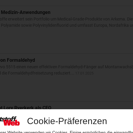
ür Medizin-Anwendungen
toffe erweitert sein Portfolio um Medical-Grade-Produkte von Arkema. Die
, Polyamide sowie Polyvinylidenfluorid und umfasst Europa, Nordafrika 
 von Formaldehyd
t Cevo 5515 einen neuen effektiven Formaldehyd-Fänger auf Montanwachsba
die Formaldehydfreisetzung reduziert.…
17.01.2025
t Lory Ryerkerk als CEO
s Opfer ihres größten Erfolgs bezeichnen – der Übernahme des DuPont-
 fast genau zwei Jahren. Denn der Automobilbau schwächelt seitdem un