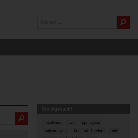
Meistgesucht
insolvenz
pvc
spritzguss
polypropylen
kunststoffpreise
mdi