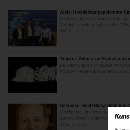
Albis: Hochleistungspolymere f
Der Distributeur für technische Kunsts
Vertriebsvereinbarung beinhaltet TPEs
Osten.…
27.01.2025
Völpker: Schutz vor Freisetzung
Der Additiv-Spezialist präsentiert mi
POM den Kettenabbau unterdrückt und 
Celanese: Scott Richardson beerb
Man könnte Lori Ryerkerk vielleicht al
Automobilbereichs durch Celanese vor
dem…
13.12.2024