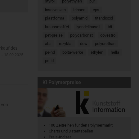
styrol
polyethylen
pur
insolvenzen
trinseo
eps
plastforma
polyamid
titandioxid
kraussmaffei
lyondellbasell
tdi
pet-preise
polycarbonat
covestro
abs
rezyklat
dow
polyurethan
rkauf des
pe-hd
bolta-werke
ethylen
hella
ie…
18.09.2025
pe-ld
KI Polymerpreise
n von
100 Zeitreihen für den Polymermarkt
Charts und Datentabellen
Preis-Indizes