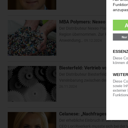
MBA Polymers: Nexeo Plastics üb
Der Distributeur Nexeo Plastics hat d
Region übernommen. Zur Produktpalett
Anwendung…
09.12.2024
Biesterfeld: Vertrieb von Delrin
Der Distributeur Biesterfeld vertreibt 
Vereinbarung zwischen dem Hamburger
26.11.2024
Celanese: „Nachfrageschock“ im
Der erhebliche Einbruch in der Automob
CEO Lori Ryerkerk musste sich bei der