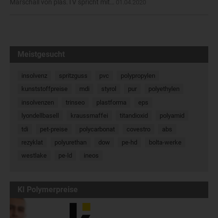
Marschall von plas.TV spricht mit…
01.04.2020
Meistgesucht
insolvenz
spritzguss
pvc
polypropylen
kunststoffpreise
mdi
styrol
pur
polyethylen
insolvenzen
trinseo
plastforma
eps
lyondellbasell
kraussmaffei
titandioxid
polyamid
tdi
pet-preise
polycarbonat
covestro
abs
rezyklat
polyurethan
dow
pe-hd
bolta-werke
westlake
pe-ld
ineos
KI Polymerpreise