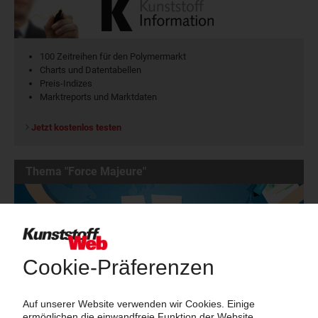
100 Zeitreihen für den Polymermarkt
Charts und Datentabellen
Preis-Indizes
Marktreports und Marktdaten
Jetzt kostenlos testen
Thema "Force Majeure"
Force Majeure in der Kunststoffindustrie
Fragen und Antworten: Was Kunst­stoff­verarbeiter wissen müssen,