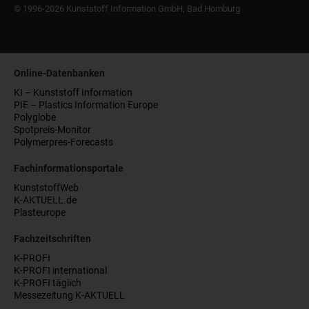
© 1996-2026 Kunststoff Information GmbH, Bad Homburg
Online-Datenbanken
KI – Kunststoff Information
PIE – Plastics Information Europe
Polyglobe
Spotpreis-Monitor
Polymerpres-Forecasts
Fachinformationsportale
KunststoffWeb
K-AKTUELL.de
Plasteurope
Fachzeitschriften
K-PROFI
K-PROFI international
K-PROFI täglich
Messezeitung K-AKTUELL