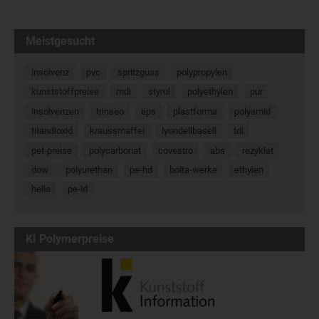
Meistgesucht
insolvenz
pvc
spritzguss
polypropylen
kunststoffpreise
mdi
styrol
polyethylen
pur
insolvenzen
trinseo
eps
plastforma
polyamid
titandioxid
kraussmaffei
lyondellbasell
tdi
pet-preise
polycarbonat
covestro
abs
rezyklat
dow
polyurethan
pe-hd
bolta-werke
ethylen
hella
pe-ld
KI Polymerpreise