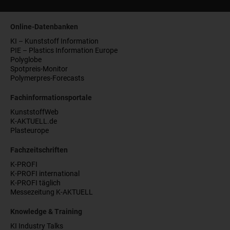
Online-Datenbanken
KI – Kunststoff Information
PIE – Plastics Information Europe
Polyglobe
Spotpreis-Monitor
Polymerpres-Forecasts
Fachinformationsportale
KunststoffWeb
K-AKTUELL.de
Plasteurope
Fachzeitschriften
K-PROFI
K-PROFI international
K-PROFI täglich
Messezeitung K-AKTUELL
Knowledge & Training
KI Industry Talks