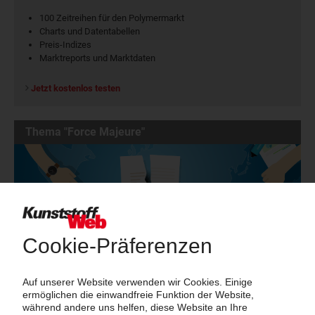
100 Zeitreihen für den Polymermarkt
Charts und Datentabellen
Preis-Indizes
Marktreports und Marktdaten
Jetzt kostenlos testen
Thema "Force Majeure"
Force Majeure in der Kunststoffindustrie
Fragen und Antworten: Was Kunst­stoff­verarbeiter wissen müssen,
wenn der Lieferant nicht mehr liefert – Informationen zum
Themenkomplex Force Majeure, Corona und Kunststoff-
Preisentwicklung sowie Tipps für die Praxis.