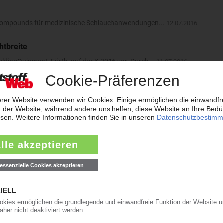
 Compounds für medizinische Schlauchanwendungen...
12.07.2016
htbreite
ldingQuipment, Fürth, auf der K 2016 vor. Durch...
11.07.2016
dierer Jet3up einen besonders kurzen Druckkopf...
11.07.2016
raum
steme im Automobilinnenraum an. Das...
11.07.2016
t bis 500 mm
nten Dimensionswechsel bei der Rohrextrusion im...
08.07.2016
 indirektem Ladeluftkühler
W erhalten ihre Verbrennungsluft über eine Sauganlage...
08.07.2016