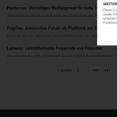
Huntsman: Vielseitiges Weißpigment für hohe Temperatu
Zum ersten K-Messe-Auftritt nach der Übernahme des Titandioxid-He
PolyOne: Automotive-Forum als Plattform zur Zusammena
Experten aus der gesamten Automobilindustrie, von Spritzgießern b
Lanxess: Leichtfließende Polyamide und Polyester
Die Lanxess AG, Köln, präsentiert auf der K 2016 ihr erweitertes Sort
« Zurück
1
440
441