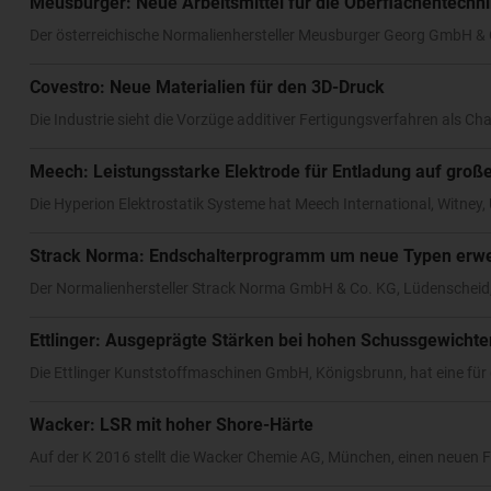
Meusburger: Neue Arbeitsmittel für die Oberflächentechn
Der österreichische Normalienhersteller Meusburger Georg GmbH & Co
Covestro: Neue Materialien für den 3D-Druck
Die Industrie sieht die Vorzüge additiver Fertigungsverfahren als Ch
Meech: Leistungsstarke Elektrode für Entladung auf groß
Die Hyperion Elektrostatik Systeme hat Meech International, Witney,
Strack Norma: Endschalterprogramm um neue Typen erwe
Der Normalienhersteller Strack Norma GmbH & Co. KG, Lüdenscheid, 
Ettlinger: Ausgeprägte Stärken bei hohen Schussgewichte
Die Ettlinger Kunststoffmaschinen GmbH, Königsbrunn, hat eine für 
Wacker: LSR mit hoher Shore-Härte
Auf der K 2016 stellt die Wacker Chemie AG, München, einen neuen Fl