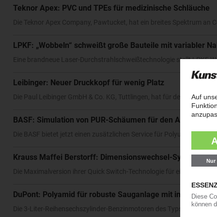
Teknor Apex: PVC und TPEs für medizinische Schläuche
Die Teknor Apex Company, Pawtucket, hat ein breites Spektrum an
LPKF: „Wobbeln“ schweißt große Bauteile mit variabler Na
Eine brandneue Laser-Durchstrahlschweißtechnologie stellt LPKF We
Leibinger: Neuer Druckkopf für wenig Platz
Die Paul Leibinger GmbH & Co. KG, Tuttlingen, hat für den Inkjet-Co
BASF: Simulation von PUR-Schäumen für den Autoinnen
Die BASF bietet jetzt einen zusätzlichen Service für Polyurethansy
Krauss Maffei Berstorff: Dimensionswechsel-System jetz
Die Maximalversion ihrer Quick Switch-Technologie für einen effizie
DuPont: Polyamid für robuste Sauganlage mit integriertem
Die 3-Liter-Reihensechszylinder-Benzinmotoren des Typs B58 von BM