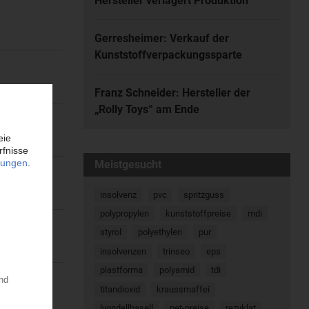
Hersteller verlagert Produktion
Gerresheimer: Verkauf der
Kunststoffverpackungssparte
Franz Schneider: Hersteller der
„Rolly Toys“ am Ende
Meistgesucht
insolvenz
pvc
spritzguss
polypropylen
kunststoffpreise
mdi
styrol
polyethylen
pur
insolvenzen
trinseo
eps
plastforma
polyamid
tdi
titandioxid
kraussmaffei
lyondellbasell
pet-preise
rezyklat