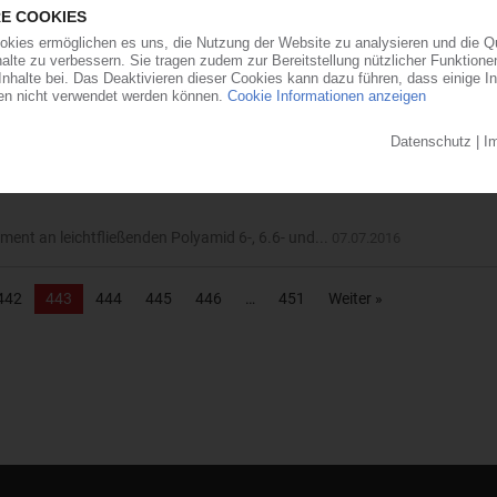
ren
rstellers Rockwood, Princeton, im Oktober 2014...
08.07.2016
rbeit
is zu Erstausrüstern, kamen Anfang Juni zum...
07.07.2016
iment an leichtfließenden Polyamid 6-, 6.6- und...
07.07.2016
442
443
444
445
446
451
Weiter »