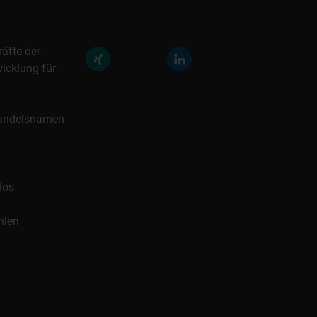
räfte der
icklung für
 Handelsnamen
los
hlen