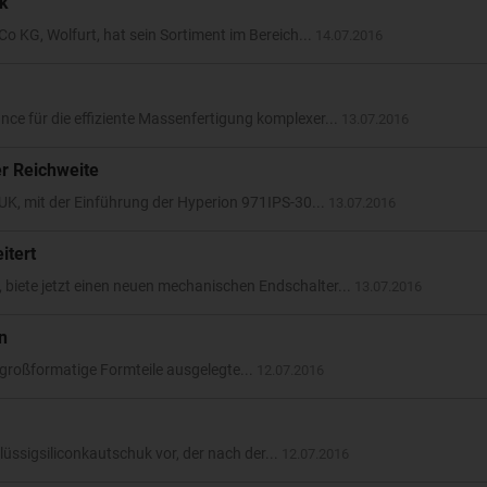
ik
 KG, Wolfurt, hat sein Sortiment im Bereich...
14.07.2016
ance für die effiziente Massenfertigung komplexer...
13.07.2016
er Reichweite
 UK, mit der Einführung der Hyperion 971IPS-30...
13.07.2016
itert
biete jetzt einen neuen mechanischen Endschalter...
13.07.2016
n
großformatige Formteile ausgelegte...
12.07.2016
üssigsiliconkautschuk vor, der nach der...
12.07.2016