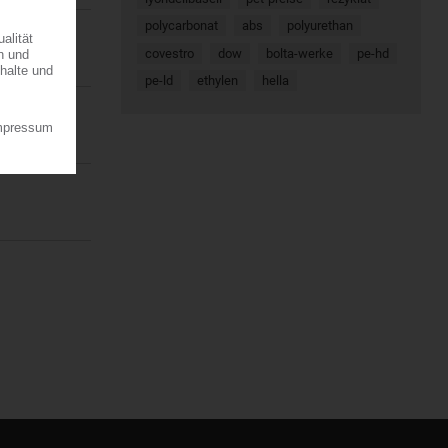
polycarbonat
abs
polyurethan
covestro
dow
bolta-werke
pe-hd
pe-ld
ethylen
hella