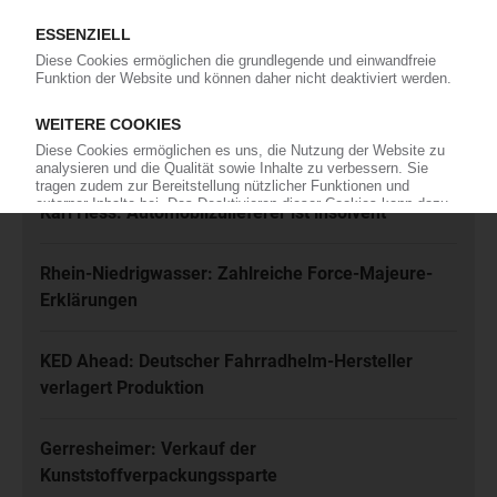
Ich habe die
Datenschutzbestimmungen
zur Kenntnis genommen
und akzeptiere diese.
Jetzt kostenfrei abonnieren
Meistgelesen
Karl Hess: Automobilzulieferer ist insolvent
Rhein-Niedrigwasser: Zahlreiche Force-Majeure-
Erklärungen
KED Ahead: Deutscher Fahrradhelm-Hersteller
verlagert Produktion
Gerresheimer: Verkauf der
Kunststoffverpackungssparte