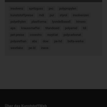
insolvenz
spritzguss
pvc
polypropylen
kunststoffpreise
mdi
pur
styrol
insolvenzen
polyethylen
plastforma
lyondellbasell
trinseo
eps
kraussmaffei
titandioxid
polyamid
tdi
pet-preise
covestro
rezyklat
polycarbonat
polyurethan
abs
dow
pe-hd
bolta-werke
westlake
pe-ld
ineos
Über das KunststoffWeb