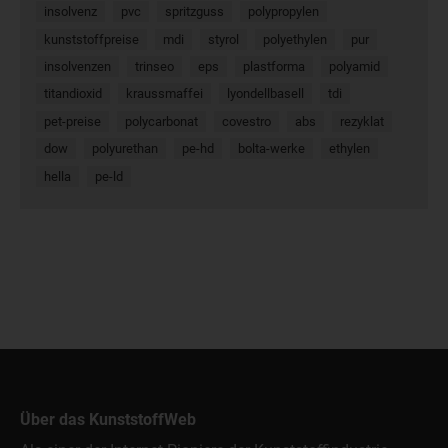
insolvenz
pvc
spritzguss
polypropylen
kunststoffpreise
mdi
styrol
polyethylen
pur
insolvenzen
trinseo
eps
plastforma
polyamid
titandioxid
kraussmaffei
lyondellbasell
tdi
pet-preise
polycarbonat
covestro
abs
rezyklat
dow
polyurethan
pe-hd
bolta-werke
ethylen
hella
pe-ld
Über das KunststoffWeb