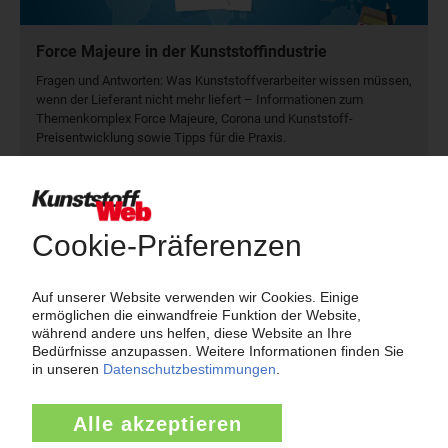
Force Majeure in der Kunststoffindustrie
Fragen und Antworten: Was Kunst­stoff­verarbeiter wissen müssen,
wenn der Lieferant nicht mehr liefert – Informationen zum
Themenkomplex Force Majeure, Corona und Kunststoff-
Preisentwicklung sowie Tipps für die Praxis.
Jetzt lesen
Newsletter
Die wichtigsten Nachrichten und Neuigkeiten aus der
Kunststoffbranche – jeden Tag brandaktuell!