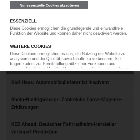
Ich habe die
Datenschutzbestimmungen
zur Kenntnis genommen
und akzeptiere diese.
Jetzt kostenfrei abonnieren
Meistgelesen
Karl Hess: Automobilzulieferer ist insolvent
Rhein-Niedrigwasser: Zahlreiche Force-Majeure-
Erklärungen
KED Ahead: Deutscher Fahrradhelm-Hersteller
verlagert Produktion