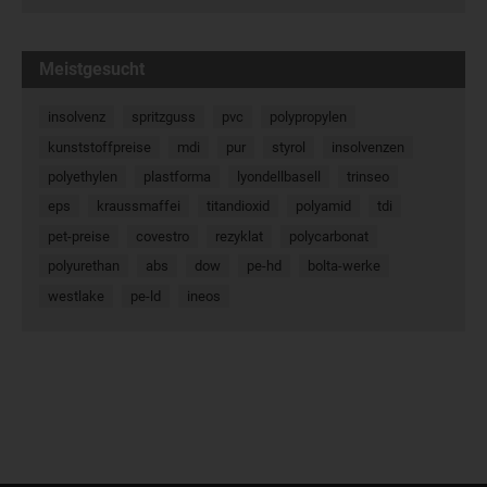
Meistgesucht
insolvenz
spritzguss
pvc
polypropylen
kunststoffpreise
mdi
pur
styrol
insolvenzen
polyethylen
plastforma
lyondellbasell
trinseo
eps
kraussmaffei
titandioxid
polyamid
tdi
pet-preise
covestro
rezyklat
polycarbonat
polyurethan
abs
dow
pe-hd
bolta-werke
westlake
pe-ld
ineos