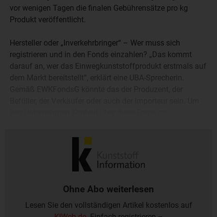
vor wenigen Tagen die finalen Gebührensätze pro kg
Produkt veröffentlicht.
Hersteller oder „Inverkehrbringer“ – Wer muss sich
registrieren und in den Fonds einzahlen? „Das kommt
darauf an, wer das Einwegkunststoffprodukt erstmals auf
dem Markt bereitstellt“, erklärt eine UBA-Sprecherin.
Gemäß EWKFondsG könnte das der Produzent, der
Befüller, der Verkäufer oder auch der Importeur sein. Um
den Unternehmen Klarheit über diese Frage zu
verschaffen, stellt das UBA unter www.ewkf.de weitere
Informationen bereit.
Ohne Abo weiterlesen
Lesen Sie den vollständigen Artikel kostenlos auf
KIWeb.de
. Einfach registrieren –