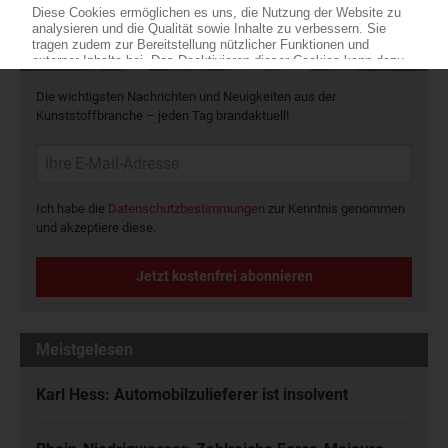
Die wichtigsten Nachrichten und Neuigkeiten aus der
Kunststoffbranche – jeden Tag brandaktuell!
Ich habe die
Datenschutzbestimmungen
zur Kenntnis genommen
und akzeptiere diese.
Jetzt kostenfrei abonnieren
Meistgelesen
Karl Hess: Automobilzulieferer ist insolvent