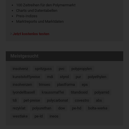
100 Zeitreihen für den Polymermarkt
Charts und Datentabellen
Preis-Indizes
Marktreports und Marktdaten
Jetzt kostenlos testen
Meistgesucht
insolvenz
spritzguss
pvc
polypropylen
kunststoffpreise
mdi
styrol
pur
polyethylen
insolvenzen
trinseo
plastforma
eps
lyondellbasell
kraussmaffei
titandioxid
polyamid
tdi
pet-preise
polycarbonat
covestro
abs
rezyklat
polyurethan
dow
pe-hd
bolta-werke
westlake
pe-ld
ineos