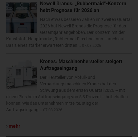
Newell Brands: „Rubbermaid“-Konzern
hebt Prognose für 2026 an
Nach etwas besseren Zahlen im zweiten Quartal
2026 hat Newell Brands die Prognose für das
Gesamtjahr angehoben. Der Konzern mit der
Kunststoff-Hauptmarke „Rubbermaid“ rechnet nun – auch auf
Basis eines stärker erwarteten dritten...
07.08.2026
Krones: Maschinenhersteller steigert
Auftragseingang
Der Hersteller von Abfüll- und
Verpackungsmaschinen Krones hat den
Schwung aus dem ersten Quartal 2026 – mit
einem Plus beim Auftragseingang von 5,3 Prozent – beibehalten
können: Wie das Unternehmen mitteilte, stieg der
Auftragseingang...
07.08.2026
mehr