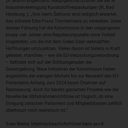
Dr. Martin Engelmann, Hauptgeschäftsführer bei der IK
Industrievereinigung Kunststoffverpackungen (IK, Bad
Homburg; ): „Von Herrn Šefcovic wird lediglich erwartet,
das schwere Erbe Frans Timmermans zu verwalten. Unter
dessen Führung hat die Kommission in den vergangenen
knapp vier Jahren eine Regulierungswelle ohne Vorbild
losgetreten, um die mit dem Green Deal verknüpften
Hoffnungen umzusetzen. Vieles davon ist bereits in Kraft
getreten, manches – wie die EU-Verpackungsverordnung
– befindet sich auf der Schlussgeraden der
Gesetzgebung. Neue Initiativen der Kommission haben
angesichts der wenigen Monate bis zur Neuwahl des EU-
Parlaments Anfang Juni 2024 kaum Chancen auf
Realisierung. Auch für bereits gestartete Projekte wie die
Novelle der Abfallrahmenrichtlinie ist fraglich, ob eine
Einigung zwischen Parlament und Mitgliedstaaten zeitlich
überhaupt noch realistisch ist.“
Sven Weihe, Interims-Geschäftsführer beim pro-K