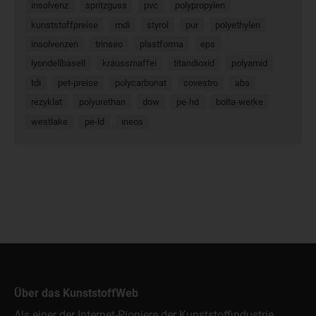
insolvenz
spritzguss
pvc
polypropylen
kunststoffpreise
mdi
styrol
pur
polyethylen
insolvenzen
trinseo
plastforma
eps
lyondellbasell
kraussmaffei
titandioxid
polyamid
tdi
pet-preise
polycarbonat
covestro
abs
rezyklat
polyurethan
dow
pe-hd
bolta-werke
westlake
pe-ld
ineos
Über das KunststoffWeb
Als einer der Internet-Pioniere der Kunststoffindustrie