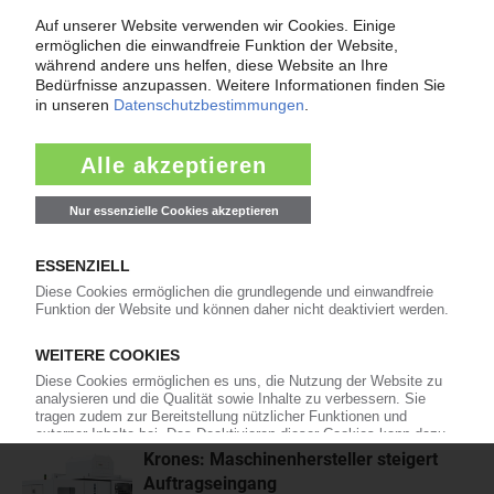
Hexpol: Elastomer-Spezialist kauft den
PVC-Compoundeur Vipa
Mit der Übernahme der Vipa Group baut Hexpol
die geografische Präsenz sowie das Geschäft
mit Compounds für die Kabelindustrie aus. Der
Abschluss der Transaktion werde noch für das laufende dritte
Quartal 2026 erwartet, teilt der...
07.08.2026
Newell Brands: „Rubbermaid“-Konzern
hebt Prognose für 2026 an
Nach etwas besseren Zahlen im zweiten Quartal
2026 hat Newell Brands die Prognose für das
Gesamtjahr angehoben. Der Konzern mit der
Kunststoff-Hauptmarke „Rubbermaid“ rechnet nun – auch auf
Basis eines stärker erwarteten dritten...
07.08.2026
Krones: Maschinenhersteller steigert
Auftragseingang