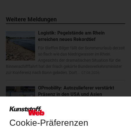
Weitere Meldungen
Logistik: Pegelstände am Rhein
erreichen neues Rekordtief
Für Steffen Bilger fällt der Sommerurlaub derzeit
so flach wie das Niedrigwasser im Rhein.
Angesichts der dramatischen Situation für die
Binnenschifffahrt hat der frisch gekürte Bundesverkehrsminister
zur Konferenz nach Bonn geladen. Dort...
07.08.2026
OPmobility: Autozulieferer verstärkt
Präsenz in den USA und Asien
Mit Investitionen in den USA und Asien will der
Automobilzulieferer OPmobility – die frühere
Plastic Omnium – seine regionale
Diversifizierung vorantreiben. Im US-Bundesstaat Ohio errichtet
der familiengeführte Automobilzulieferer ein...
07.08.2026