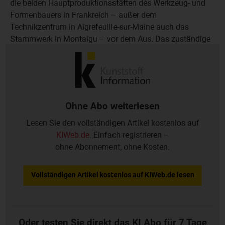
die beiden Hauptproduktionsstätten des Werkzeug- und
Formenbauers in Frankreich – außer dem
Technikzentrum in Aigrefeuille-sur-Maine auch das
Stammwerk in Montaigu – vor dem Aus. Das zuständige
Verwaltungsgericht hat für beide Sanierungsverfahren mit
Gläubigerschutz angeordnet.
Ohne Abo weiterlesen
Lesen Sie den vollständigen Artikel kostenlos auf
KIWeb.de
. Einfach registrieren –
ohne Abonnement, ohne Kosten.
Vollständigen Artikel kostenlos auf KIWeb.de lesen
Oder testen Sie direkt das KI Abo für 7 Tage