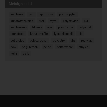
Meistgesucht
insolvenz
pvc
spritzguss
polypropylen
kunststoffpreise
mdi
styrol
polyethylen
pur
insolvenzen
trinseo
eps
plastforma
polyamid
titandioxid
kraussmaffei
lyondellbasell
tdi
pet-preise
polycarbonat
covestro
abs
rezyklat
dow
polyurethan
pe-hd
bolta-werke
ethylen
hella
pe-ld