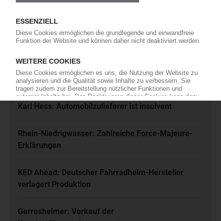
Ich habe die
Datenschutzbestimmungen
zur Kenntnis genommen
und akzeptiere diese.
Jetzt kostenfrei abonnieren
Meistgelesen
Karl Hess: Automobilzulieferer ist insolvent
Rhein-Niedrigwasser: Zahlreiche Force-Majeure-
Erklärungen
KED Ahead: Deutscher Fahrradhelm-Hersteller
verlagert Produktion
Gerresheimer: Verkauf der