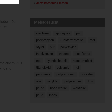
Jetzt kostenlos testen
ehoben. Der
Meistgesucht
tten...
insolvenz
spritzguss
pvc
polypropylen
kunststoffpreise
mdi
styrol
pur
polyethylen
insolvenzen
trinseo
plastforma
eps
lyondellbasell
kraussmaffei
mit einem Plus
titandioxid
polyamid
tdi
eingang...
pet-preise
polycarbonat
covestro
abs
rezyklat
polyurethan
dow
pe-hd
bolta-werke
westlake
pe-ld
ineos