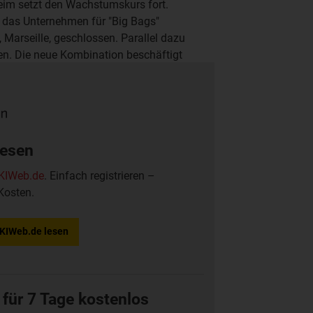
heim setzt den Wachstumskurs fort.
 das Unternehmen für "Big Bags"
 Marseille, geschlossen. Parallel dazu
en. Die neue Kombination beschäftigt
egt bei über 26 Millionen Big Bags, das
lesen
KIWeb.de
. Einfach registrieren –
Kosten.
f KIWeb.de lesen
 für 7 Tage kostenlos