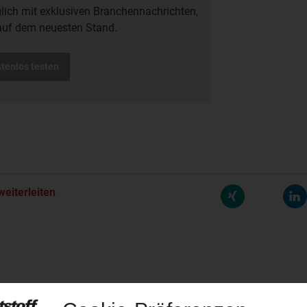
glich mit exklusiven Branchennachrichten,
auf dem neuesten Stand.
stenlos testen
weiterleiten