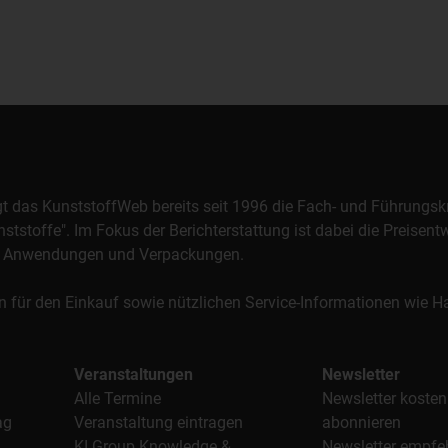
orgt das KunststoffWeb bereits seit 1996 die Fach- und Führungsk
stoffe". Im Fokus der Berichterstattung ist dabei die Preisentw
al, Anwendungen und Verpackungen.
n für den Einkauf sowie nützlichen Service-Informationen wie
Veranstaltungen
Newsletter
Alle Termine
Newsletter kosten
ag
Veranstaltung eintragen
abonnieren
KI Group Knowledge &
Newsletter empfe