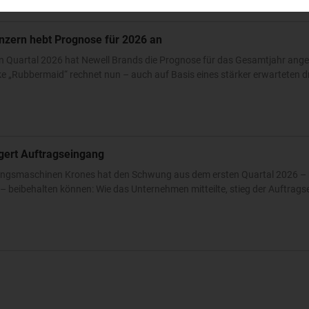
nzern hebt Prognose für 2026 an
n Quartal 2026 hat Newell Brands die Prognose für das Gesamtjahr ang
 „Rubbermaid“ rechnet nun – auch auf Basis eines stärker erwarteten dri
igert Auftragseingang
ckungsmaschinen Krones hat den Schwung aus dem ersten Quartal 2026 – 
 beibehalten können: Wie das Unternehmen mitteilte, stieg der Auftrags