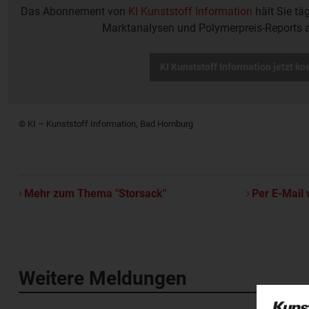
Das Abonnement von
KI Kunststoff Information
hält Sie tä
Marktanalysen und Polymerpreis-Reports 
KI Kunststoff Information jetzt ko
© KI – Kunststoff Information, Bad Homburg
Mehr zum Thema "Storsack"
Per E-Mail 
Weitere Meldungen