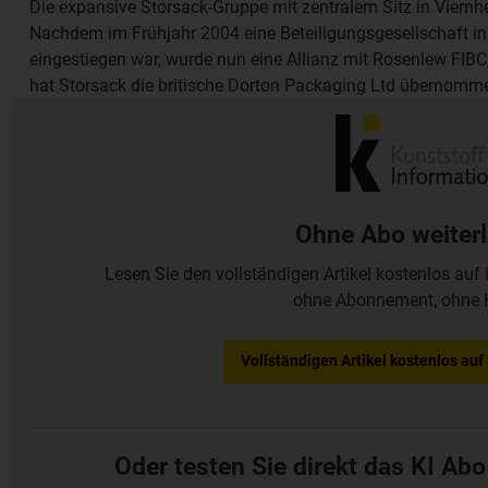
Die expansive Storsack-Gruppe mit zentralem Sitz in Viern
Nachdem im Frühjahr 2004 eine Beteiligungsgesellschaft in
eingestiegen war, wurde nun eine Allianz mit Rosenlew FIBC,
hat Storsack die britische Dorton Packaging Ltd übernomm
weltweit insgesamt mehr als 4.000 Mitarbeiter, der Absatz li
Umsatzvolumen übertrifft 150 Mio EUR.
Ohne Abo weiter
Lesen Sie den vollständigen Artikel kostenlos auf
ohne Abonnement, ohne 
Vollständigen Artikel kostenlos au
Oder testen Sie direkt das KI Abo