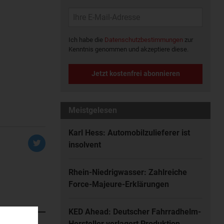
Ich habe die
Datenschutzbestimmungen
zur
Kenntnis genommen und akzeptiere diese.
Jetzt kostenfrei abonnieren
Meistgelesen
Karl Hess: Automobilzulieferer ist
insolvent
Rhein-Niedrigwasser: Zahlreiche
Force-Majeure-Erklärungen
KED Ahead: Deutscher Fahrradhelm-
Hersteller verlagert Produktion