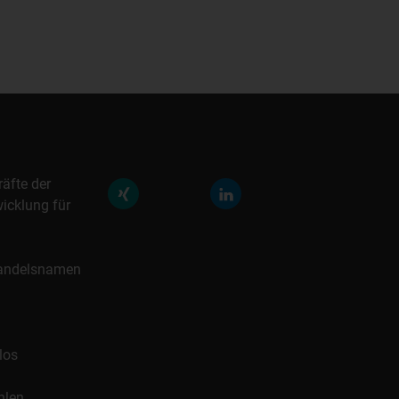
räfte der
icklung für
 Handelsnamen
los
hlen