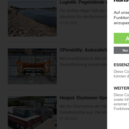
Logistik: Pegelstände am Rhein e
Für Steffen Bilger fällt der Sommerurl
Situation für die Binnenschifffahrt ha
07.08.2026
OPmobility: Autozulieferer verst
Mit Investitionen in den USA und Asien 
Diversifizierung vorantreiben. Im US-Bu
Hexpol: Elastomer-Spezialist k
Mit der Übernahme der Vipa Group bau
Kabelindustrie aus. Der Abschluss der T
07.08.2026