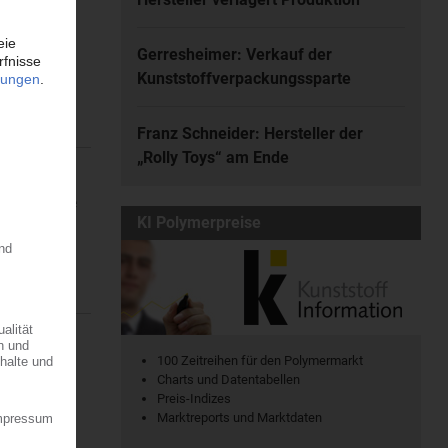
atischen
Gerresheimer: Verkauf der
en. Dort...
Kunststoffverpackungssparte
Franz Schneider: Hersteller der
„Rolly Toys“ am Ende
ine regionale
KI Polymerpreise
7.08.2026
100 Zeitreihen für den Polymermarkt
r die
Charts und Datentabellen
 der...
Preis-Indizes
Marktreports und Marktdaten