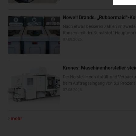
Newell Brands: „Rubbermaid“-Ko
Nach etwas besseren Zahlen im zweite
Konzern mit der Kunststoff-Hauptmarke
07.08.2026
Krones: Maschinenhersteller ste
Der Hersteller von Abfüll- und Verpa
beim Auftragseingang von 5,3 Prozent –
07.08.2026
mehr