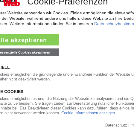
rreichen neues Rekordtief
aub derzeit so flach wie das Niedrigwasser im Rhein. Angesichts der dram
t der frisch gekürte Bundesverkehrsminister zur Konferenz nach Bonn gelad
ärkt Präsenz in den USA und Asien
will der Automobilzulieferer OPmobility – die frühere Plastic Omnium – se
ndesstaat Ohio errichtet der familiengeführte Automobilzulieferer ein...
0
auft den PVC-Compoundeur Vipa
t Hexpol die geografische Präsenz sowie das Geschäft mit Compounds fü
ransaktion werde noch für das laufende dritte Quartal 2026 erwartet, teilt