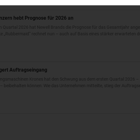
nzern hebt Prognose für 2026 an
n Quartal 2026 hat Newell Brands die Prognose für das Gesamtjahr ang
 „Rubbermaid“ rechnet nun – auch auf Basis eines stärker erwarteten dri
igert Auftragseingang
ckungsmaschinen Krones hat den Schwung aus dem ersten Quartal 2026 – 
 beibehalten können: Wie das Unternehmen mitteilte, stieg der Auftrags