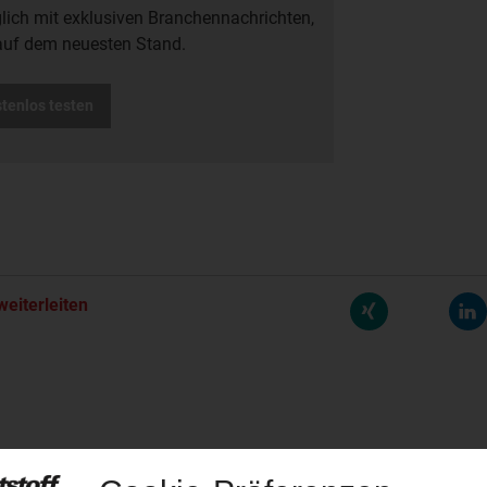
glich mit exklusiven Branchennachrichten,
auf dem neuesten Stand.
stenlos testen
weiterleiten