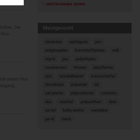
Jetzt kostenlos testen
ehoben. Der
Meistgesucht
tten...
insolvenz
spritzguss
pvc
polypropylen
kunststoffpreise
mdi
styrol
pur
polyethylen
insolvenzen
trinseo
plastforma
eps
lyondellbasell
kraussmaffei
mit einem Plus
titandioxid
polyamid
tdi
eingang...
pet-preise
polycarbonat
covestro
abs
rezyklat
polyurethan
dow
pe-hd
bolta-werke
westlake
pe-ld
ineos