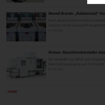
Newell Brands: „Rubbermaid“-Ko
Nach etwas besseren Zahlen im zweite
Konzern mit der Kunststoff-Hauptmarke
07.08.2026
Krones: Maschinenhersteller ste
Der Hersteller von Abfüll- und Verpa
beim Auftragseingang von 5,3 Prozent –
07.08.2026
mehr