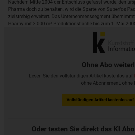
Nachdem Mitte 2004 der Entschluss gefasst wurde, den urs
Pharma doch zu behalten, wird die Sparte von Superfos Pa
zielstrebig erweitert. Das Unternehmenssegment übernimmt
Haarby mit 3.000 m² Produktionsfläche bis zum 1. Mai 200
Anpassungen werden 4 Mio EUR investiert. Mit 344 Mio EUR 
Hersteller von spritzgegossenen Kunststoff-Verpackunge in
Ohne Abo weiter
Lesen Sie den vollständigen Artikel kostenlos auf
ohne Abonnement, ohne 
Vollständigen Artikel kostenlos au
Oder testen Sie direkt das KI Abo