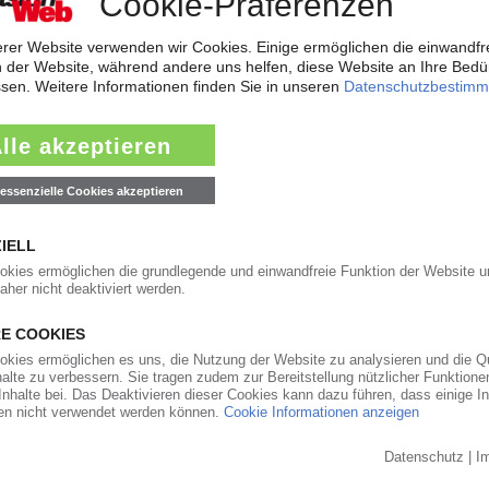
rreichen neues Rekordtief
aub derzeit so flach wie das Niedrigwasser im Rhein. Angesichts der dram
t der frisch gekürte Bundesverkehrsminister zur Konferenz nach Bonn gelad
ärkt Präsenz in den USA und Asien
will der Automobilzulieferer OPmobility – die frühere Plastic Omnium – se
ndesstaat Ohio errichtet der familiengeführte Automobilzulieferer ein...
0
auft den PVC-Compoundeur Vipa
t Hexpol die geografische Präsenz sowie das Geschäft mit Compounds fü
ransaktion werde noch für das laufende dritte Quartal 2026 erwartet, teilt