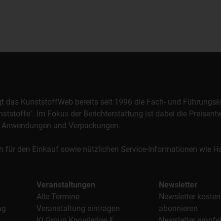
orgt das KunststoffWeb bereits seit 1996 die Fach- und Führungsk
stoffe". Im Fokus der Berichterstattung ist dabei die Preisentw
al, Anwendungen und Verpackungen.
n für den Einkauf sowie nützlichen Service-Informationen wie
Veranstaltungen
Newsletter
Alle Termine
Newsletter kosten
ag
Veranstaltung eintragen
abonnieren
KI Group Knowledge &
Newsletter empfe