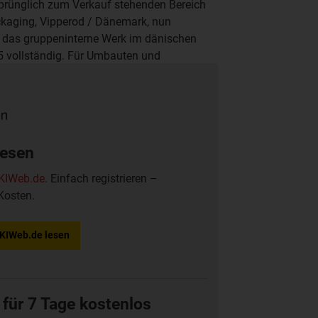
prünglich zum Verkauf stehenden Bereich
ckaging, Vipperod / Dänemark, nun
 das gruppeninterne Werk im dänischen
5 vollständig. Für Umbauten und
Umsatz ist Superfos einer der größten
 Europa.
lesen
KIWeb.de
. Einfach registrieren –
Kosten.
f KIWeb.de lesen
 für 7 Tage kostenlos