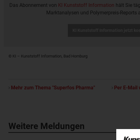
Das Abonnement von
KI Kunststoff Information
hält Sie tä
Marktanalysen und Polymerpreis-Reports 
KI Kunststoff Information jetzt ko
© KI – Kunststoff Information, Bad Homburg
Mehr zum Thema "Superfos Pharma"
Per E-Mail 
Weitere Meldungen