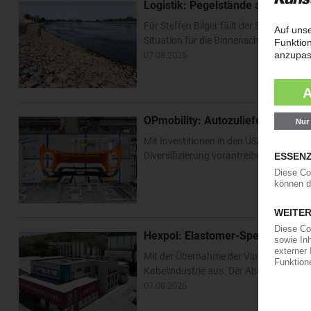
Logistik: Pegelstände am Rhein e
Für Steffen Bilger fällt der Sommerurl
Situation für die Binnenschifffahrt ha
07.08.2026
OPmobility: Autozulieferer verst
Mit Investitionen in den USA und Asien 
Diversifizierung vorantreiben. Im US-Bu
Hexpol: Elastomer-Spezialist k
Mit der Übernahme der Vipa Group bau
Kabelindustrie aus. Der Abschluss der T
07.08.2026