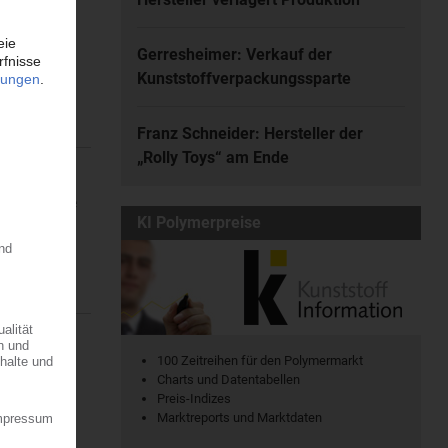
atischen
Gerresheimer: Verkauf der
en. Dort...
Kunststoffverpackungssparte
Franz Schneider: Hersteller der
„Rolly Toys“ am Ende
ine regionale
KI Polymerpreise
7.08.2026
100 Zeitreihen für den Polymermarkt
r die
Charts und Datentabellen
 der...
Preis-Indizes
Marktreports und Marktdaten