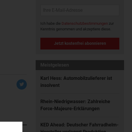
Ich habe die
Datenschutzbestimmungen
zur
Kenntnis genommen und akzeptiere diese.
Jetzt kostenfrei abonnieren
Meistgelesen
Karl Hess: Automobilzulieferer ist
insolvent
Rhein-Niedrigwasser: Zahlreiche
Force-Majeure-Erklärungen
KED Ahead: Deutscher Fahrradhelm-
Hersteller verlagert Produktion