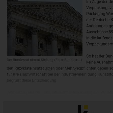
Im Zuge der Um
Verpackungsv
Packaging Wast
der Deutsche 
Änderungen ge
Ausschüsse 89
in die laufend
Verpackungsrec
So hat der Bun
Der Bundesrat nimmt Stellung (Foto: Bundesrat)
keine Ausnahm
den Rezyklateinsatzquoten oder Mehrwegpflichten geben soll
für Kreislaufwirtschaft bei der Industrievereinigung Kunst
begrüßt diese Entscheidung.
„Wir setzen uns für materialneutrale Regelungen ein. Wo 
Gründen gefördert werden sollen, darf es keine pauschale
geben, sonst wird nur ein Einwegprodukt durch ein anderes er