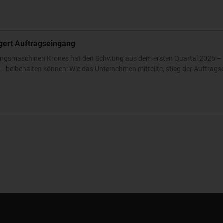
igert Auftragseingang
ckungsmaschinen Krones hat den Schwung aus dem ersten Quartal 2026 – 
 beibehalten können: Wie das Unternehmen mitteilte, stieg der Auftrags