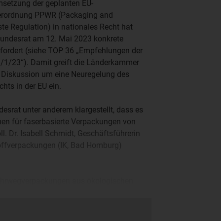
setzung der geplanten EU-
erordnung PPWR (Packaging and
e Regulation) in nationales Recht hat
Bundesrat am 12. Mai 2023 konkrete
fordert (siehe TOP 36 „Empfehlungen der
/1/23“). Damit greift die Länderkammer
e Diskussion um eine Neuregelung des
hts in der EU ein.
desrat unter anderem klargestellt, dass es
en für faserbasierte Verpackungen von
. Dr. Isabell Schmidt, Geschäftsführerin
stoffverpackungen (IK, Bad Homburg)
Mehrwegverpackungen aus ökologischen
n Ausnahmen für bestimmte Materialarten
setzt“, erklärte Schmidt.