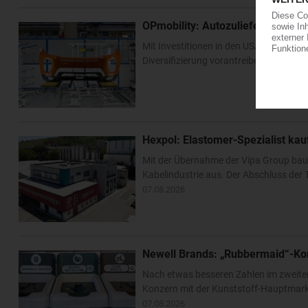
OPmobility: Autozulieferer verst
Mit Investitionen in den USA und Asien 
Diversifizierung vorantreiben. Im US-Bu
Hexpol: Elastomer-Spezialist k
Mit der Übernahme der Vipa Group bau
Kabelindustrie aus. Der Abschluss der T
07.08.2026
Newell Brands: „Rubbermaid“-Ko
Nach etwas besseren Zahlen im zweite
Konzern mit der Kunststoff-Hauptmarke
07.08.2026