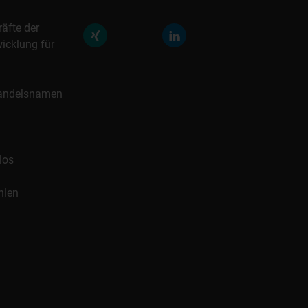
räfte der
icklung für
 Handelsnamen
los
hlen