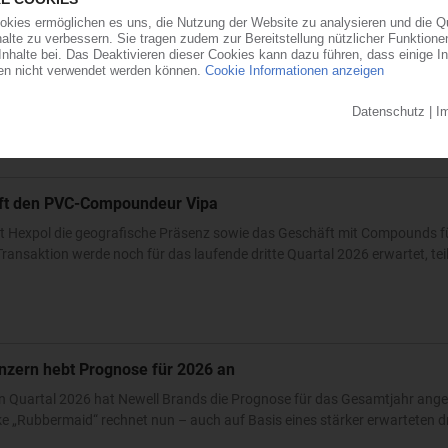
ärkt Präsenz in den USA und Asien
will der Automobilzulieferer OPmobility – die frühere Plastic Omnium – se
ndesstaat Ohio errichtet der familiengeführte Automobilzulieferer ein...
0
auft den PVC-Compoundeur Vipa
t Hexpol die geografische Präsenz sowie das Geschäft mit Compounds fü
ransaktion werde noch für das laufende dritte Quartal 2026 erwartet, teilt
nzern hebt Prognose für 2026 an
n Quartal 2026 hat Newell Brands die Prognose für das Gesamtjahr ang
 „Rubbermaid“ rechnet nun – auch auf Basis eines stärker erwarteten dri