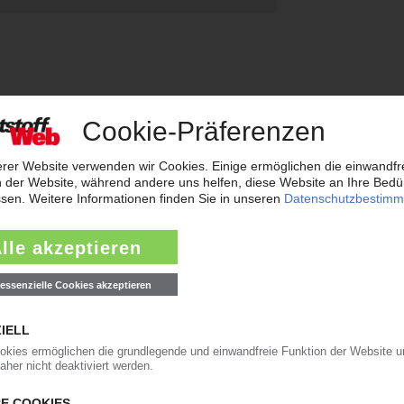
weiterleiten
rreichen neues Rekordtief
aub derzeit so flach wie das Niedrigwasser im Rhein. Angesichts der dram
t der frisch gekürte Bundesverkehrsminister zur Konferenz nach Bonn gelad