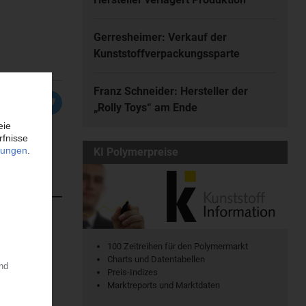
Gerresheimer: Verkauf der
Kunststoffverpackungssparte
Franz Schneider: Hersteller der
„Rolly Toys“ am Ende
KI Polymerpreise
atischen
100 Zeitreihen für den Polymermarkt
en. Dort...
Charts und Datentabellen
Preis-Indizes
Marktreports und Marktdaten