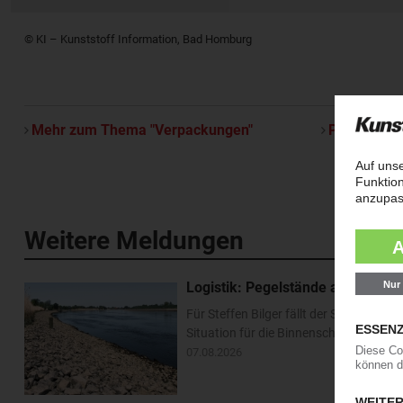
© KI – Kunststoff Information, Bad Homburg
Mehr zum Thema "Verpackungen"
Per E-Mail 
Weitere Meldungen
Logistik: Pegelstände am Rhein e
Für Steffen Bilger fällt der Sommerurl
Situation für die Binnenschifffahrt ha
07.08.2026