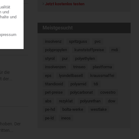
Jetzt kostenlos testen
ine regionale
Meistgesucht
7.08.2026
insolvenz
spritzguss
pvc
polypropylen
kunststoffpreise
mdi
styrol
pur
polyethylen
insolvenzen
trinseo
plastforma
r die
eps
lyondellbasell
kraussmaffei
 der...
titandioxid
polyamid
tdi
pet-preise
polycarbonat
covestro
abs
rezyklat
polyurethan
dow
pe-hd
bolta-werke
westlake
pe-ld
ineos
ehoben. Der
tten...