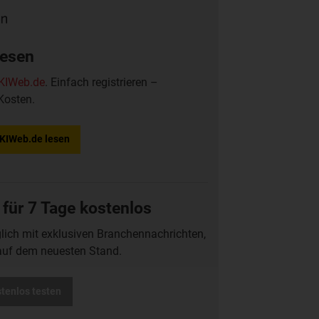
lesen
KIWeb.de
. Einfach registrieren –
Kosten.
f KIWeb.de lesen
 für 7 Tage kostenlos
glich mit exklusiven Branchennachrichten,
auf dem neuesten Stand.
stenlos testen