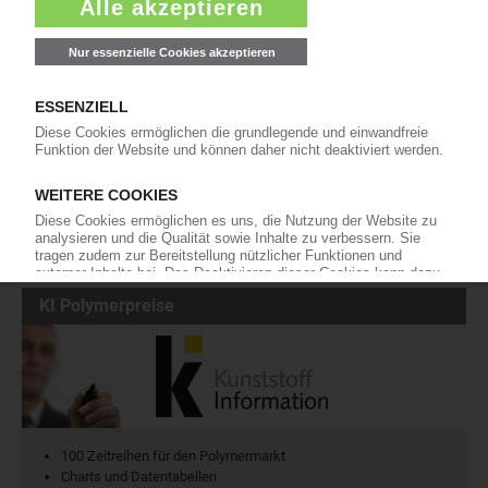
Die wichtigsten Nachrichten und Neuigkeiten aus der
Kunststoffbranche – jeden Tag brandaktuell!
Ich habe die
Datenschutzbestimmungen
zur Kenntnis genommen
und akzeptiere diese.
Jetzt kostenfrei abonnieren
KI Polymerpreise
100 Zeitreihen für den Polymermarkt
Charts und Datentabellen