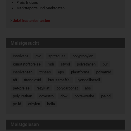
Preis-Indizes
Marktreports und Marktdaten
Jetzt kostenlos testen
Meistgesucht
insolvenz
pvc
spritzguss
polypropylen
kunststoffpreise
mdi
styrol
polyethylen
pur
insolvenzen
trinseo
eps
plastforma
polyamid
tdi
titandioxid
kraussmaffei
lyondellbasell
pet-preise
rezyklat
polycarbonat
abs
polyurethan
covestro
dow
bolta-werke
pe-hd
pe-ld
ethylen
hella
Meistgelesen