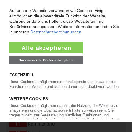
das Gremium für Gefahrguttransporte bei...
11.07.2025
« Zurück
Weiter »
Nachrichten aus der Kunststoffbranche nach
Rubriken
24.552
Unternehmen
4.511
Märkte
2.186
Werkstoffe, Produktion, Technik
108
Management
2.174
Namen und Köpfe
1.839
Branche
811
Veranstaltungen
11
Kommentare