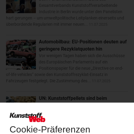
Gesamtverbands Kunststoffverarbeitende
Industrie in Berlin wurde unter den Panelisten
hart gerungen – um umweltpolitische Leitplanken einerseits und
überbordende Regularien mit immer neuen...
11.07.2025
Automobilbau: EU-Positionen deuten auf
geringere Rezyklatquoten hin
Vor wenigen Tagen haben sich die Ausschüsse
des Europäischen Parlaments auf ein
Positionspapier für die neue „Directive on end-
of-life vehicles“ sowie den Kunststoffrezyklat-Einsatz in
Fahrzeugen festgelegt. Die Zustimmung des...
11.07.2025
UN: Kunststoffpellets sind beim
Seetransport kein Gefahrgut
Experten der Vereinten Nationen haben den
Antrag Deutschlands und der Niederlande
abgelehnt, Kunststoffpellets im Seetransport als
Gefahrgut einzuordnen. Einen entsprechenden Beschluss fasste