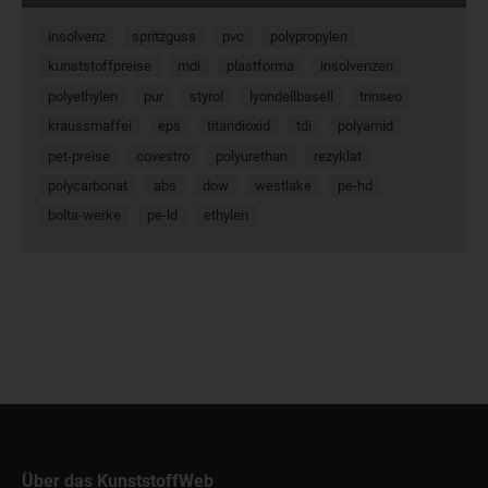
insolvenz
spritzguss
pvc
polypropylen
kunststoffpreise
mdi
plastforma
insolvenzen
polyethylen
pur
styrol
lyondellbasell
trinseo
kraussmaffei
eps
titandioxid
tdi
polyamid
pet-preise
covestro
polyurethan
rezyklat
polycarbonat
abs
dow
westlake
pe-hd
bolta-werke
pe-ld
ethylen
Über das KunststoffWeb