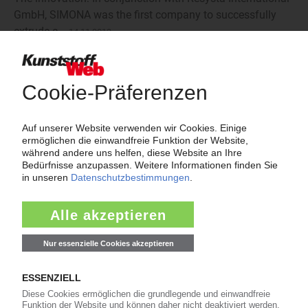
GmbH, SIMONA was the first company to successfully
extrude a…
14.11.2013
SIMONA AG - SIMOWOOD - extrudierte Platten made of
Resysta®
Die Neuheit: In Zusammenarbeit mit der Resysta
International GmbH ist es SIMONA als erstem
Unternehmen gelungen, ein…
14.11.2013
« Zurück
Weiter »
Videos nach Themen