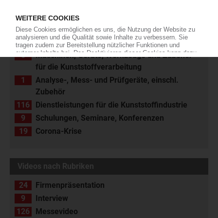
8
Kunststoffrohstoffe, Hilfsstoffe, Chemikalien
16
Kunststoffverarbeitung, Prüfung, Entwicklung
8
Halbzeuge
14
Kunststoff-Fertigerzeugnisse
5
Maschinen, Geräte, Werkzeuge und Zubehör
für die Kunststoffverarbeitung
1
Analyse-, Mess- und Prüfgeräte, einschl.
Zubehör
116
Dienstleistungen für die Kunststoffindustrie
9
Schulungen, Seminare, Konferenzen
19
Corona-Krise
Videos nach Rubriken
24
Firmenpräsentation
9
Interview
126
Messevideo